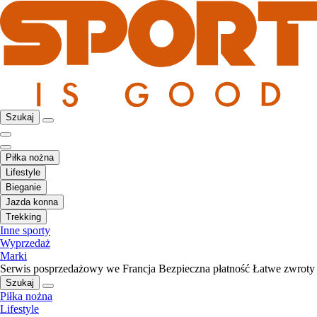
Szukaj
Piłka nożna
Lifestyle
Bieganie
Jazda konna
Trekking
Inne sporty
Wyprzedaż
Marki
Serwis posprzedażowy we Francja
Bezpieczna płatność
Łatwe zwroty
Szukaj
Piłka nożna
Lifestyle