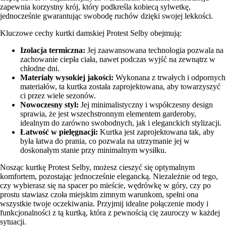
zapewnia korzystny krój, który podkreśla kobiecą sylwetkę,
jednocześnie gwarantując swobodę ruchów dzięki swojej lekkości.
Kluczowe cechy kurtki damskiej Protest Selby obejmują:
Izolacja termiczna:
Jej zaawansowana technologia pozwala na
zachowanie ciepła ciała, nawet podczas wyjść na zewnątrz w
chłodne dni.
Materiały wysokiej jakości:
Wykonana z trwałych i odpornych
materiałów, ta kurtka została zaprojektowana, aby towarzyszyć
ci przez wiele sezonów.
Nowoczesny styl:
Jej minimalistyczny i współczesny design
sprawia, że jest wszechstronnym elementem garderoby,
idealnym do zarówno swobodnych, jak i eleganckich stylizacji.
Łatwość w pielęgnacji:
Kurtka jest zaprojektowana tak, aby
była łatwa do prania, co pozwala na utrzymanie jej w
doskonałym stanie przy minimalnym wysiłku.
Nosząc kurtkę Protest Selby, możesz cieszyć się optymalnym
komfortem, pozostając jednocześnie elegancką. Niezależnie od tego,
czy wybierasz się na spacer po mieście, wędrówkę w góry, czy po
prostu stawiasz czoła miejskim zimnym warunkom, spełni ona
wszystkie twoje oczekiwania. Przyjmij idealne połączenie mody i
funkcjonalności z tą kurtką, która z pewnością cię zauroczy w każdej
sytuacji.