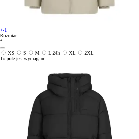
+-1
Rozmiar
*
XS
S
M
L
24h
XL
2XL
To pole jest wymagane