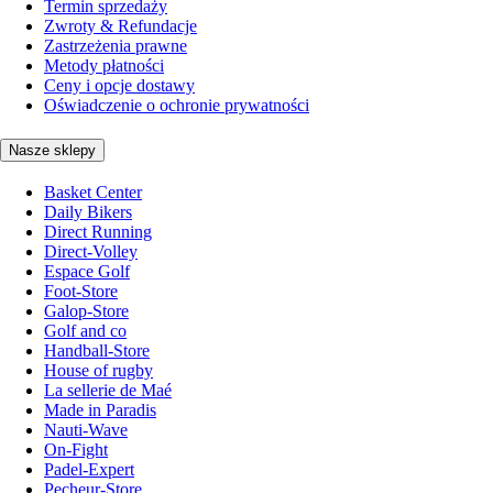
Termin sprzedaży
Zwroty & Refundacje
Zastrzeżenia prawne
Metody płatności
Ceny i opcje dostawy
Oświadczenie o ochronie prywatności
Nasze sklepy
Basket Center
Daily Bikers
Direct Running
Direct-Volley
Espace Golf
Foot-Store
Galop-Store
Golf and co
Handball-Store
House of rugby
La sellerie de Maé
Made in Paradis
Nauti-Wave
On-Fight
Padel-Expert
Pecheur-Store