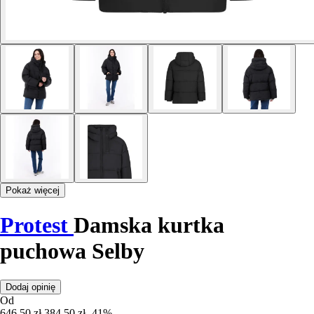
Pokaż więcej
Protest
Damska kurtka
puchowa Selby
Dodaj opinię
Od
646,50 zł
384,50 zł
-41%