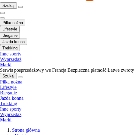
Szukaj
Piłka nożna
Lifestyle
Bieganie
Jazda konna
Trekking
Inne sporty
Wyprzedaż
Marki
Serwis posprzedażowy we Francja
Bezpieczna płatność
Łatwe zwroty
Szukaj
Piłka nożna
Lifestyle
Bieganie
Jazda konna
Trekking
Inne sporty
Wyprzedaż
Marki
Strona główna