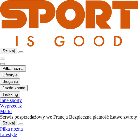
Szukaj
Piłka nożna
Lifestyle
Bieganie
Jazda konna
Trekking
Inne sporty
Wyprzedaż
Marki
Serwis posprzedażowy we Francja
Bezpieczna płatność
Łatwe zwroty
Szukaj
Piłka nożna
Lifestyle