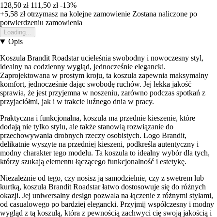
128,50 zł
111,50 zł
-13%
+5,58 zł
otrzymasz na kolejne zamowienie
Zostana naliczone po
potwierdzeniu zamowienia
Loading...
Opis
Koszula Brandit Roadstar ucieleśnia swobodny i nowoczesny styl,
idealny na codzienny wygląd, jednocześnie elegancki.
Zaprojektowana w prostym kroju, ta koszula zapewnia maksymalny
komfort, jednocześnie dając swobodę ruchów. Jej lekka jakość
sprawia, że jest przyjemna w noszeniu, zarówno podczas spotkań z
przyjaciółmi, jak i w trakcie luźnego dnia w pracy.
Praktyczna i funkcjonalna, koszula ma przednie kieszenie, które
dodają nie tylko stylu, ale także stanowią rozwiązanie do
przechowywania drobnych rzeczy osobistych. Logo Brandit,
delikatnie wyszyte na przedniej kieszeni, podkreśla autentyczny i
modny charakter tego modelu. Ta koszula to idealny wybór dla tych,
którzy szukają elementu łączącego funkcjonalność i estetykę.
Niezależnie od tego, czy nosisz ją samodzielnie, czy z swetrem lub
kurtką, koszula Brandit Roadstar łatwo dostosowuje się do różnych
okazji. Jej uniwersalny design pozwala na łączenie z różnymi stylami,
od casualowego po bardziej elegancki. Przyjmij współczesny i modny
wygląd z tą koszulą, która z pewnością zachwyci cię swoją jakością i