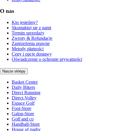
O nas
Kto jesteśmy?
Skontaktuj się z nami
Termin sprzedaży
Zwroty & Refundacje
Zastrzeżenia prawne
Metody płatności
Ceny i opcje dostawy
Oświadczenie o ochronie prywatności
Nasze sklepy
Basket Center
Daily Bikers
Direct Running
Direct-Volley
Espace Golf
Foot-Store
Galop-Store
Golf and co
Handball-Store
House of rugby