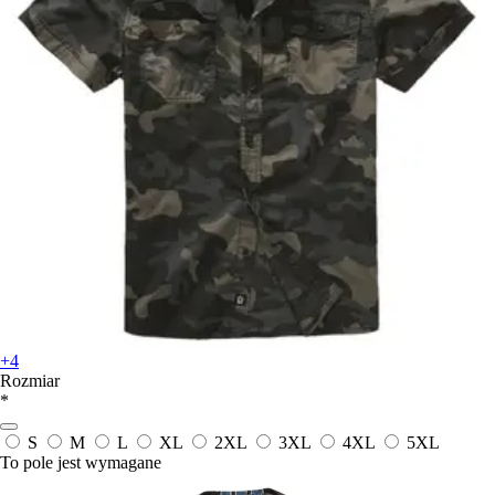
+4
Rozmiar
*
S
M
L
XL
2XL
3XL
4XL
5XL
To pole jest wymagane