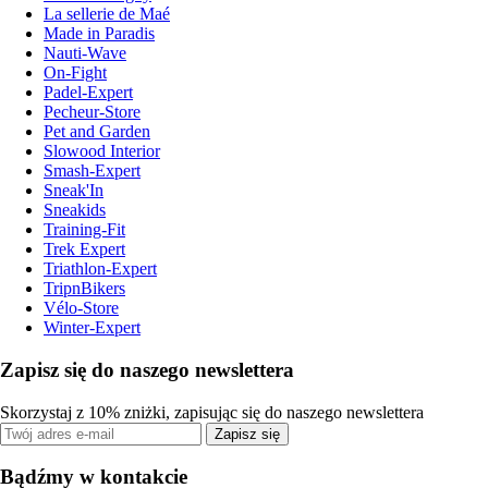
La sellerie de Maé
Made in Paradis
Nauti-Wave
On-Fight
Padel-Expert
Pecheur-Store
Pet and Garden
Slowood Interior
Smash-Expert
Sneak'In
Sneakids
Training-Fit
Trek Expert
Triathlon-Expert
TripnBikers
Vélo-Store
Winter-Expert
Zapisz się do naszego newslettera
Skorzystaj z 10% zniżki, zapisując się do naszego newslettera
Zapisz się
Bądźmy w kontakcie