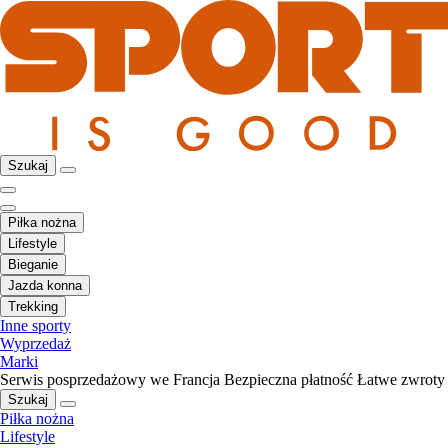
Szukaj
Piłka nożna
Lifestyle
Bieganie
Jazda konna
Trekking
Inne sporty
Wyprzedaż
Marki
Serwis posprzedażowy we Francja
Bezpieczna płatność
Łatwe zwroty
Szukaj
Piłka nożna
Lifestyle