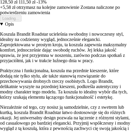
128,50 zł
111,50 zł
-13%
+5,58 zł
otrzymasz na kolejne zamowienie
Zostana naliczone po
potwierdzeniu zamowienia
Loading...
Opis
Koszula Brandit Roadstar ucieleśnia swobodny i nowoczesny styl,
idealny na codzienny wygląd, jednocześnie elegancki.
Zaprojektowana w prostym kroju, ta koszula zapewnia maksymalny
komfort, jednocześnie dając swobodę ruchów. Jej lekka jakość
sprawia, że jest przyjemna w noszeniu, zarówno podczas spotkań z
przyjaciółmi, jak i w trakcie luźnego dnia w pracy.
Praktyczna i funkcjonalna, koszula ma przednie kieszenie, które
dodają nie tylko stylu, ale także stanowią rozwiązanie do
przechowywania drobnych rzeczy osobistych. Logo Brandit,
delikatnie wyszyte na przedniej kieszeni, podkreśla autentyczny i
modny charakter tego modelu. Ta koszula to idealny wybór dla tych,
którzy szukają elementu łączącego funkcjonalność i estetykę.
Niezależnie od tego, czy nosisz ją samodzielnie, czy z swetrem lub
kurtką, koszula Brandit Roadstar łatwo dostosowuje się do różnych
okazji. Jej uniwersalny design pozwala na łączenie z różnymi stylami,
od casualowego po bardziej elegancki. Przyjmij współczesny i modny
wygląd z tą koszulą, która z pewnością zachwyci cię swoją jakością i