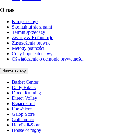
O nas
Kto jesteśmy?
Skontaktuj się z nami
Termin sprzedaży
Zwroty & Refundacje
Zastrzeżenia prawne
Metody płatności
Ceny i opcje dostawy
Oświadczenie o ochronie prywatności
Nasze sklepy
Basket Center
Daily Bikers
Direct Running
Direct-Volley
Espace Golf
Foot-Store
Galop-Store
Golf and co
Handball-Store
House of rugby