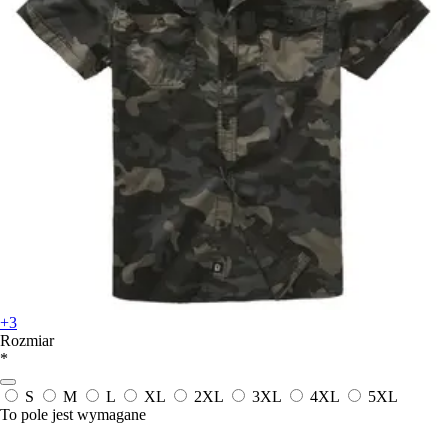
+3
Rozmiar
*
S
M
L
XL
2XL
3XL
4XL
5XL
To pole jest wymagane