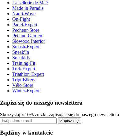
La sellerie de Maé
Made in Paradis
Nauti-Wave
On-Fight
Padel-Expert
Pecheur-Store
Pet and Garden
Slowood Interior
Smash-Expert
Sneak'In
Sneakids
Training-Fit
Trek Expert
Triathlon-Expert
TripnBikers
Vélo-Store
Winter-Expert
Zapisz się do naszego newslettera
Skorzystaj z 10% zniżki, zapisując się do naszego newslettera
Zapisz się
Bądźmy w kontakcie