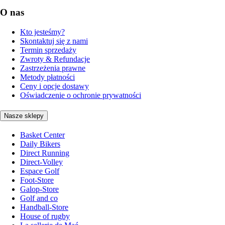
O nas
Kto jesteśmy?
Skontaktuj się z nami
Termin sprzedaży
Zwroty & Refundacje
Zastrzeżenia prawne
Metody płatności
Ceny i opcje dostawy
Oświadczenie o ochronie prywatności
Nasze sklepy
Basket Center
Daily Bikers
Direct Running
Direct-Volley
Espace Golf
Foot-Store
Galop-Store
Golf and co
Handball-Store
House of rugby