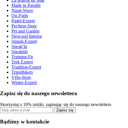
La sellerie de Maé
Made in Paradis
Nauti-Wave
On-Fight
Padel-Expert
Pecheur-Store
Pet and Garden
Slowood Interior
Smash-Expert
Sneak'In
Sneakids
Training-Fit
Trek Expert
Triathlon-Expert
TripnBikers
Vélo-Store
Winter-Expert
Zapisz się do naszego newslettera
Skorzystaj z 10% zniżki, zapisując się do naszego newslettera
Zapisz się
Bądźmy w kontakcie