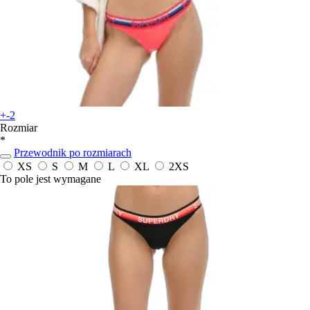
+-2
Rozmiar
*
Przewodnik po rozmiarach
XS
S
M
L
XL
2XS
To pole jest wymagane