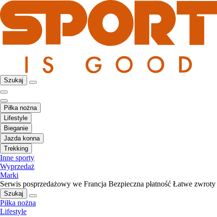
Szukaj
Piłka nożna
Lifestyle
Bieganie
Jazda konna
Trekking
Inne sporty
Wyprzedaż
Marki
Serwis posprzedażowy we Francja
Bezpieczna płatność
Łatwe zwroty
Szukaj
Piłka nożna
Lifestyle