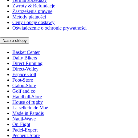
Termin sprzedaży
Zwroty & Refundacje
Zastrzeżenia prawne
Metody płatności
Ceny i opcje dostawy
Oświadczenie o ochronie prywatności
Nasze sklepy
Basket Center
Daily Bikers
Direct Running
Direct-Volley
Espace Golf
Foot-Store
Galop-Store
Golf and co
Handball-Store
House of rugby
La sellerie de Maé
Made in Paradis
Nauti-Wave
On-Fight
Padel-Expert
Pecheur-Store