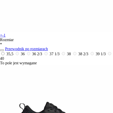
+-1
Rozmiar
*
Przewodnik po rozmiarach
35,5
36
36 2/3
37 1/3
38
38 2/3
39 1/3
40
To pole jest wymagane