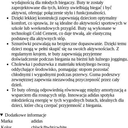
wydajnością dla młodych biegaczy. Buty te zostały
zaprojektowane dla tych, którzy uwielbiają biegać i być
aktywni, oferując połączenie stylu i funkcjonalności.
Dzięki lekkiej konstrukcji zapewniają dzieciom optymalny
komfort, co sprawia, że są idealne do aktywności sportowych w
szkole lub weekendowych przygód. Buty są wykonane w
technologii Cold Cement, co daje trwałą, ale elastyczną
podstawę dla aktywnych stóp.
Sznurówki pozwalają na bezpieczne dopasowanie. Dzięki temu
dzieci mogą w pełni skupić się na swoich aktywnościach. Z
regularnym krojem, te buty zapewniają przyjemne
doświadczenie podczas biegania na bieżni lub luźnego joggingu.
Cholewka i podszewka z materiału tekstylnego tworzą
oddychające środowisko, pomagając stopom pozostać
chłodnymi i wygodnymi podczas przerwy. Guma podeszwy
zewnętrznej zapewnia niezawodną przyczepność przez cały
dzień.
Te buty oferują odpowiednią równowagę między amortyzacją a
wsparciem dla rosnących stóp. Innowacja adidas spotyka
młodzieńczą energię w tych wygodnych butach, idealnych dla
dzieci, które chcą czerpać przyjemność z biegania.
Dodatkowe informacje
Marka
adidas
Kolor
cblack/ftwht/cwhite