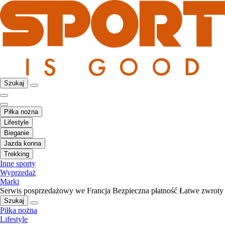
Szukaj
Piłka nożna
Lifestyle
Bieganie
Jazda konna
Trekking
Inne sporty
Wyprzedaż
Marki
Serwis posprzedażowy we Francja
Bezpieczna płatność
Łatwe zwroty
Szukaj
Piłka nożna
Lifestyle