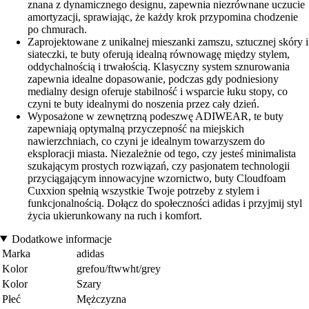
znana z dynamicznego designu, zapewnia niezrównane uczucie
amortyzacji, sprawiając, że każdy krok przypomina chodzenie
po chmurach.
Zaprojektowane z unikalnej mieszanki zamszu, sztucznej skóry i
siateczki, te buty oferują idealną równowagę między stylem,
oddychalnością i trwałością. Klasyczny system sznurowania
zapewnia idealne dopasowanie, podczas gdy podniesiony
medialny design oferuje stabilność i wsparcie łuku stopy, co
czyni te buty idealnymi do noszenia przez cały dzień.
Wyposażone w zewnętrzną podeszwę ADIWEAR, te buty
zapewniają optymalną przyczepność na miejskich
nawierzchniach, co czyni je idealnym towarzyszem do
eksploracji miasta. Niezależnie od tego, czy jesteś minimalista
szukającym prostych rozwiązań, czy pasjonatem technologii
przyciągającym innowacyjne wzornictwo, buty Cloudfoam
Cuxxion spełnią wszystkie Twoje potrzeby z stylem i
funkcjonalnością. Dołącz do społeczności adidas i przyjmij styl
życia ukierunkowany na ruch i komfort.
Dodatkowe informacje
Marka
adidas
Kolor
grefou/ftwwht/grey
Kolor
Szary
Płeć
Mężczyzna