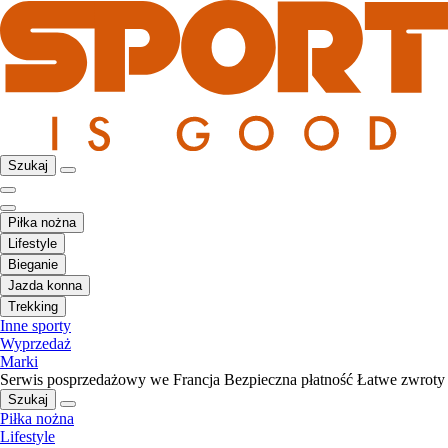
Szukaj
Piłka nożna
Lifestyle
Bieganie
Jazda konna
Trekking
Inne sporty
Wyprzedaż
Marki
Serwis posprzedażowy we Francja
Bezpieczna płatność
Łatwe zwroty
Szukaj
Piłka nożna
Lifestyle