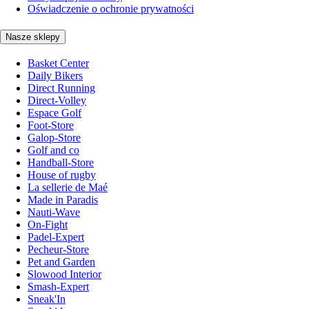
Oświadczenie o ochronie prywatności
Nasze sklepy
Basket Center
Daily Bikers
Direct Running
Direct-Volley
Espace Golf
Foot-Store
Galop-Store
Golf and co
Handball-Store
House of rugby
La sellerie de Maé
Made in Paradis
Nauti-Wave
On-Fight
Padel-Expert
Pecheur-Store
Pet and Garden
Slowood Interior
Smash-Expert
Sneak'In