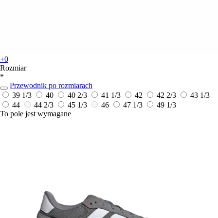
+0
Rozmiar
*
Przewodnik po rozmiarach
39 1/3
40
40 2/3
41 1/3
42
42 2/3
43 1/3
44
44 2/3
45 1/3
46
47 1/3
49 1/3
To pole jest wymagane