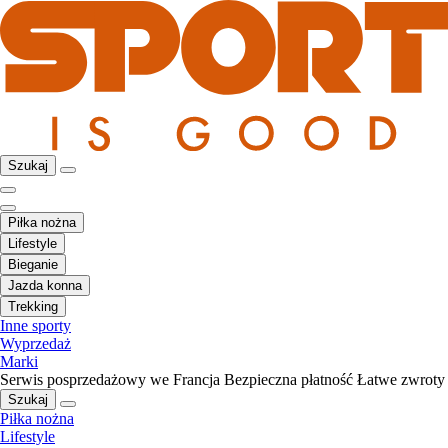
Szukaj
Piłka nożna
Lifestyle
Bieganie
Jazda konna
Trekking
Inne sporty
Wyprzedaż
Marki
Serwis posprzedażowy we Francja
Bezpieczna płatność
Łatwe zwroty
Szukaj
Piłka nożna
Lifestyle