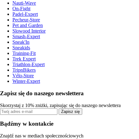
Nauti-Wave
On-Fight
Padel-Expert
Pecheur-Store
Pet and Garden
Slowood Interior
Smash-Expert
Sneak'In
Sneakids
Training-Fit
Trek Expert
Triathlon-Expert
TripnBikers
Vélo-Store
Winter-Expert
Zapisz się do naszego newslettera
Skorzystaj z 10% zniżki, zapisując się do naszego newslettera
Zapisz się
Bądźmy w kontakcie
Znajdź nas w mediach społecznościowych