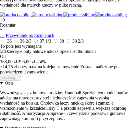
wydajność dla małych graczy w piłkę ręczną.
+0
Rozmiar
*
Przewodnik po rozmiarach
36
36 2/3
37 1/3
38
38 2/3
To pole jest wymagane
Od
388,00 zł
295,00 zł
-24%
+14,75 zł
otrzymasz na kolejne zamowienie
Zostana naliczone po
potwierdzeniu zamowienia
Loading...
Opis
Wywodzący się z kultowej rodziny Handball Spezial, ten model butów
adidas ma nowoczesny styl i jednocześnie zapewnia wysoką
wydajność na boisku. Cholewka łączy miękką skórę i zamsz, a
wzmocnienie w kształcie litery T z przodu zapewnia większą ochronę
i stabilność. Amortyzacja Adiprene+ i zewnętrzna podeszwa gumowa
zapewniają komfort i przyczepność.