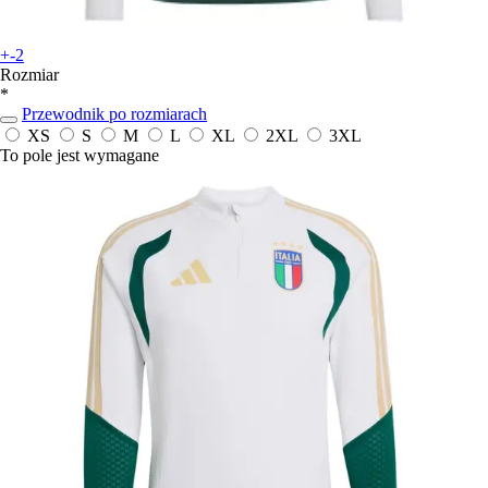
+-2
Rozmiar
*
Przewodnik po rozmiarach
XS
S
M
L
XL
2XL
3XL
To pole jest wymagane