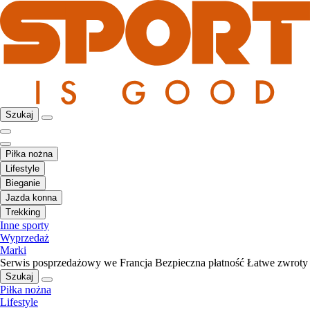
Szukaj
Piłka nożna
Lifestyle
Bieganie
Jazda konna
Trekking
Inne sporty
Wyprzedaż
Marki
Serwis posprzedażowy we Francja
Bezpieczna płatność
Łatwe zwroty
Szukaj
Piłka nożna
Lifestyle