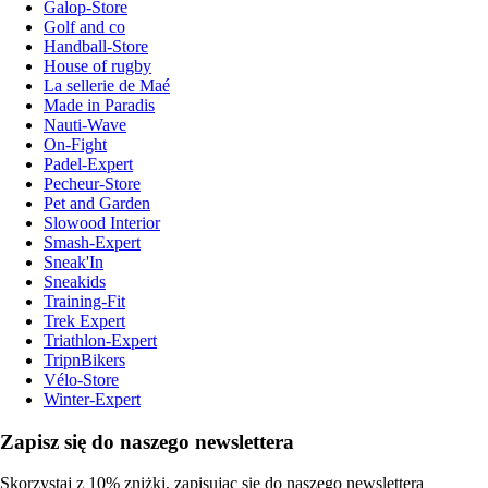
Galop-Store
Golf and co
Handball-Store
House of rugby
La sellerie de Maé
Made in Paradis
Nauti-Wave
On-Fight
Padel-Expert
Pecheur-Store
Pet and Garden
Slowood Interior
Smash-Expert
Sneak'In
Sneakids
Training-Fit
Trek Expert
Triathlon-Expert
TripnBikers
Vélo-Store
Winter-Expert
Zapisz się do naszego newslettera
Skorzystaj z 10% zniżki, zapisując się do naszego newslettera