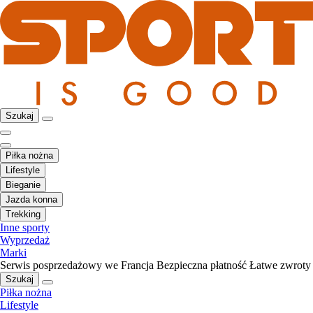
Szukaj
Piłka nożna
Lifestyle
Bieganie
Jazda konna
Trekking
Inne sporty
Wyprzedaż
Marki
Serwis posprzedażowy we Francja
Bezpieczna płatność
Łatwe zwroty
Szukaj
Piłka nożna
Lifestyle