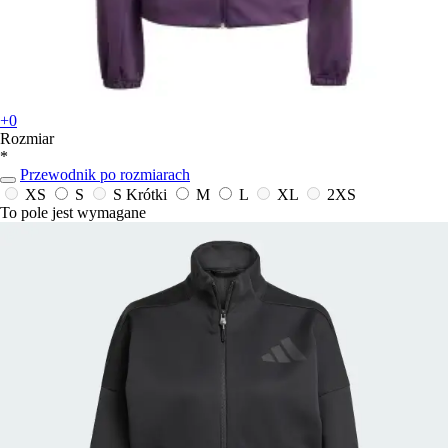
+0
Rozmiar
*
Przewodnik po rozmiarach
XS
S
S Krótki
M
L
XL
2XS
To pole jest wymagane