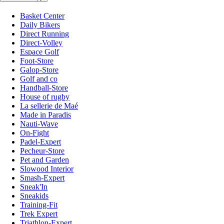
Basket Center
Daily Bikers
Direct Running
Direct-Volley
Espace Golf
Foot-Store
Galop-Store
Golf and co
Handball-Store
House of rugby
La sellerie de Maé
Made in Paradis
Nauti-Wave
On-Fight
Padel-Expert
Pecheur-Store
Pet and Garden
Slowood Interior
Smash-Expert
Sneak'In
Sneakids
Training-Fit
Trek Expert
Triathlon-Expert