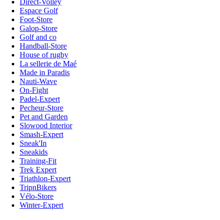
Direct-Volley
Espace Golf
Foot-Store
Galop-Store
Golf and co
Handball-Store
House of rugby
La sellerie de Maé
Made in Paradis
Nauti-Wave
On-Fight
Padel-Expert
Pecheur-Store
Pet and Garden
Slowood Interior
Smash-Expert
Sneak'In
Sneakids
Training-Fit
Trek Expert
Triathlon-Expert
TripnBikers
Vélo-Store
Winter-Expert