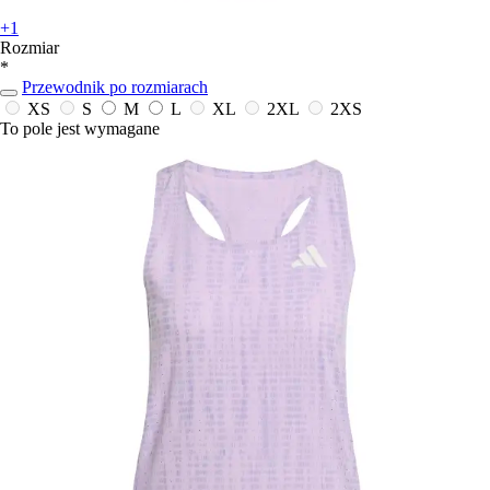
+1
Rozmiar
*
Przewodnik po rozmiarach
XS
S
M
L
XL
2XL
2XS
To pole jest wymagane