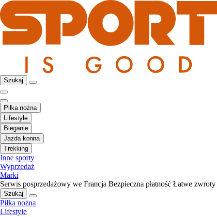
Szukaj
Piłka nożna
Lifestyle
Bieganie
Jazda konna
Trekking
Inne sporty
Wyprzedaż
Marki
Serwis posprzedażowy we Francja
Bezpieczna płatność
Łatwe zwroty
Szukaj
Piłka nożna
Lifestyle