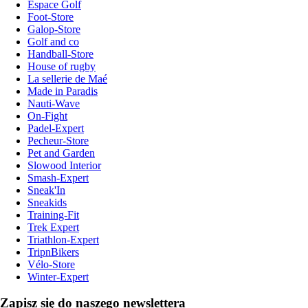
Espace Golf
Foot-Store
Galop-Store
Golf and co
Handball-Store
House of rugby
La sellerie de Maé
Made in Paradis
Nauti-Wave
On-Fight
Padel-Expert
Pecheur-Store
Pet and Garden
Slowood Interior
Smash-Expert
Sneak'In
Sneakids
Training-Fit
Trek Expert
Triathlon-Expert
TripnBikers
Vélo-Store
Winter-Expert
Zapisz się do naszego newslettera