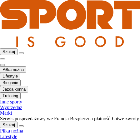
Szukaj
Piłka nożna
Lifestyle
Bieganie
Jazda konna
Trekking
Inne sporty
Wyprzedaż
Marki
Serwis posprzedażowy we Francja
Bezpieczna płatność
Łatwe zwroty
Szukaj
Piłka nożna
Lifestyle