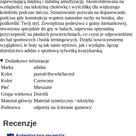
zapewniającą miękką i stabilną amortyzację. Skoncentrowana na
wydajności, ma tekstylną cholewkę i wyściółkę dla większego
komfortu podczas meczu. Sznurowanie pozwala na dopasowanie,
podczas gdy konstrukcja wspiera naturalne ruchy na boisku, aby
podkreślić Twój styl. Zewnętrzna podeszwa z gumy niemarkowej,
stworzona specjalnie do gry w halach, zapewnia optymalną
przyczepność na płaskich powierzchniach, co czyni je odpowiednimi
do hal sportowych i boisk treningowych. Dzięki nowoczesnemu
wyglądowi, te buty są tak samo stylowe, jak i wydajne, łącząc
dziedzictwo adidas z sportową sylwetką koszykarską.
Dodatkowe informacje
Marka
adidas
Kolor
purrub/ftwwht/lucred
Kolor
Czerwony
Płeć
Mieszane
Grupa wiekowa
Dorośli
Materiał główny
Materiał syntetyczny / tekstylny
Podeszwa
odporny na ścieranie gumowy