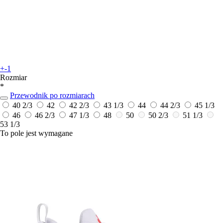
+-1
Rozmiar
*
Przewodnik po rozmiarach
40 2/3
42
42 2/3
43 1/3
44
44 2/3
45 1/3
46
46 2/3
47 1/3
48
50
50 2/3
51 1/3
53 1/3
To pole jest wymagane