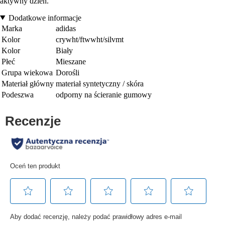
aktywny dzień.
Dodatkowe informacje
Marka
adidas
Kolor
crywht/ftwwht/silvmt
Kolor
Biały
Płeć
Mieszane
Grupa wiekowa
Dorośli
Materiał główny
materiał syntetyczny / skóra
Podeszwa
odporny na ścieranie gumowy