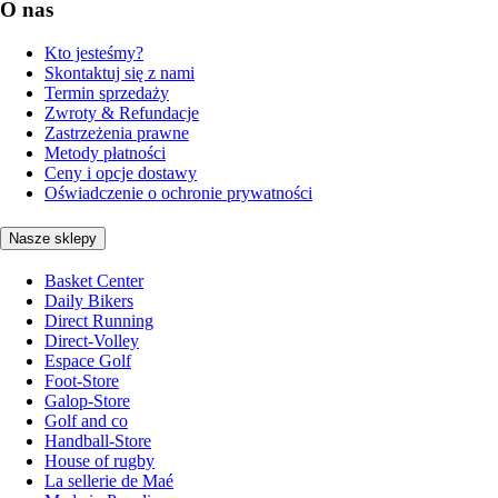
O nas
Kto jesteśmy?
Skontaktuj się z nami
Termin sprzedaży
Zwroty & Refundacje
Zastrzeżenia prawne
Metody płatności
Ceny i opcje dostawy
Oświadczenie o ochronie prywatności
Nasze sklepy
Basket Center
Daily Bikers
Direct Running
Direct-Volley
Espace Golf
Foot-Store
Galop-Store
Golf and co
Handball-Store
House of rugby
La sellerie de Maé