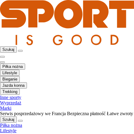
Szukaj
Piłka nożna
Lifestyle
Bieganie
Jazda konna
Trekking
Inne sporty
Wyprzedaż
Marki
Serwis posprzedażowy we Francja
Bezpieczna płatność
Łatwe zwroty
Szukaj
Piłka nożna
Lifestyle