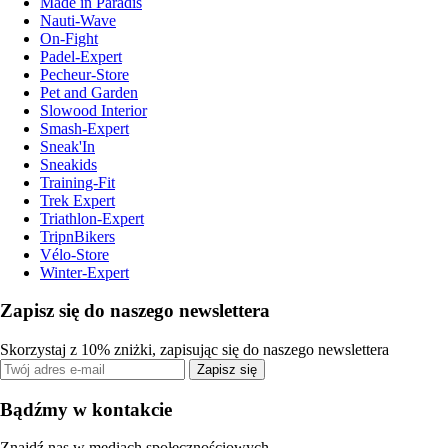
Made in Paradis
Nauti-Wave
On-Fight
Padel-Expert
Pecheur-Store
Pet and Garden
Slowood Interior
Smash-Expert
Sneak'In
Sneakids
Training-Fit
Trek Expert
Triathlon-Expert
TripnBikers
Vélo-Store
Winter-Expert
Zapisz się do naszego newslettera
Skorzystaj z 10% zniżki, zapisując się do naszego newslettera
Zapisz się
Bądźmy w kontakcie
Znajdź nas w mediach społecznościowych