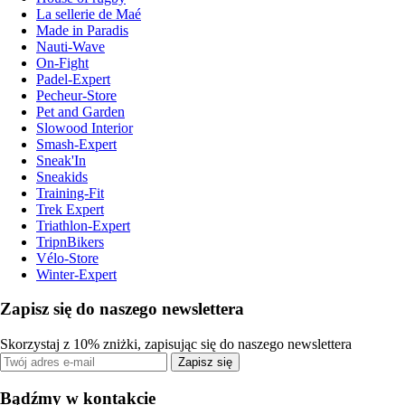
La sellerie de Maé
Made in Paradis
Nauti-Wave
On-Fight
Padel-Expert
Pecheur-Store
Pet and Garden
Slowood Interior
Smash-Expert
Sneak'In
Sneakids
Training-Fit
Trek Expert
Triathlon-Expert
TripnBikers
Vélo-Store
Winter-Expert
Zapisz się do naszego newslettera
Skorzystaj z 10% zniżki, zapisując się do naszego newslettera
Zapisz się
Bądźmy w kontakcie