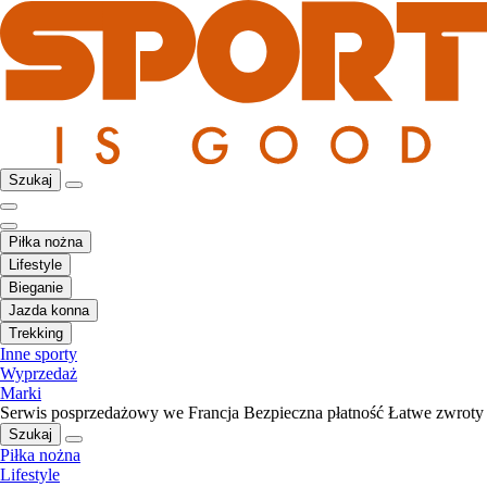
Szukaj
Piłka nożna
Lifestyle
Bieganie
Jazda konna
Trekking
Inne sporty
Wyprzedaż
Marki
Serwis posprzedażowy we Francja
Bezpieczna płatność
Łatwe zwroty
Szukaj
Piłka nożna
Lifestyle