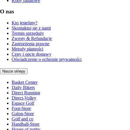
Kody rabatowe
O nas
Kto jesteśmy?
Skontaktuj się z nami
Termin sprzedaży
Zwroty & Refundacje
Zastrzeżenia prawne
Metody płatności
Ceny i opcje dostawy
Oświadczenie o ochronie prywatności
Nasze sklepy
Basket Center
Daily Bikers
Direct Running
Direct-Volley
Espace Golf
Foot-Store
Galop-Store
Golf and co
Handball-Store
House of rugby