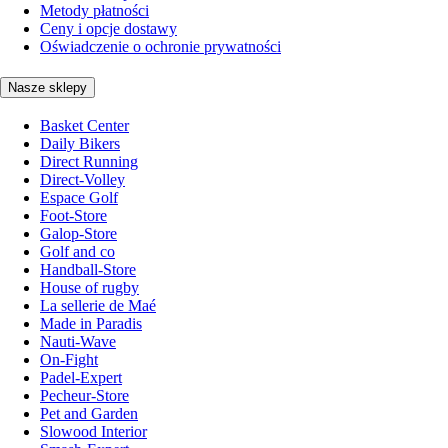
Metody płatności
Ceny i opcje dostawy
Oświadczenie o ochronie prywatności
Nasze sklepy
Basket Center
Daily Bikers
Direct Running
Direct-Volley
Espace Golf
Foot-Store
Galop-Store
Golf and co
Handball-Store
House of rugby
La sellerie de Maé
Made in Paradis
Nauti-Wave
On-Fight
Padel-Expert
Pecheur-Store
Pet and Garden
Slowood Interior