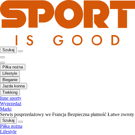
Szukaj
Piłka nożna
Lifestyle
Bieganie
Jazda konna
Trekking
Inne sporty
Wyprzedaż
Marki
Serwis posprzedażowy we Francja
Bezpieczna płatność
Łatwe zwroty
Szukaj
Piłka nożna
Lifestyle