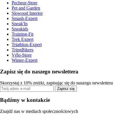
Pecheur-Store
Pet and Garden
Slowood Interior
Smash-Expert
Sneak'In
Sneakids
Training-Fit
Trek Expert
Triathlon-Expert
TripnBikers
Vélo-Store
Winter-Expert
Zapisz się do naszego newslettera
Skorzystaj z 10% zniżki, zapisując się do naszego newslettera
Zapisz się
Bądźmy w kontakcie
Znajdź nas w mediach społecznościowych