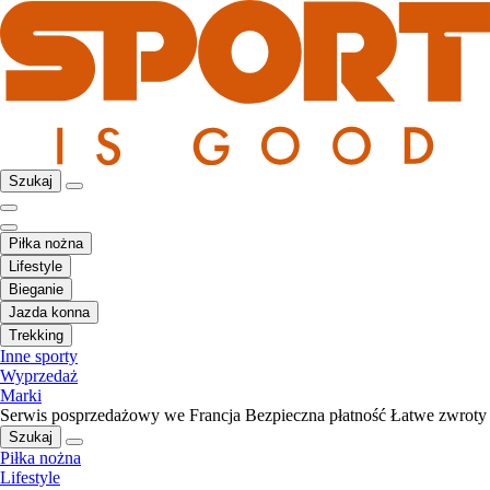
Szukaj
Piłka nożna
Lifestyle
Bieganie
Jazda konna
Trekking
Inne sporty
Wyprzedaż
Marki
Serwis posprzedażowy we Francja
Bezpieczna płatność
Łatwe zwroty
Szukaj
Piłka nożna
Lifestyle