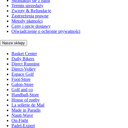
Skontaktuj się z nami
Termin sprzedaży
Zwroty & Refundacje
Zastrzeżenia prawne
Metody płatności
Ceny i opcje dostawy
Oświadczenie o ochronie prywatności
Nasze sklepy
Basket Center
Daily Bikers
Direct Running
Direct-Volley
Espace Golf
Foot-Store
Galop-Store
Golf and co
Handball-Store
House of rugby
La sellerie de Maé
Made in Paradis
Nauti-Wave
On-Fight
Padel-Expert