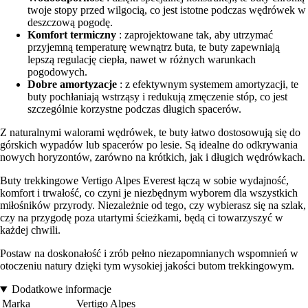
twoje stopy przed wilgocią, co jest istotne podczas wędrówek w
deszczową pogodę.
Komfort termiczny
: zaprojektowane tak, aby utrzymać
przyjemną temperaturę wewnątrz buta, te buty zapewniają
lepszą regulację ciepła, nawet w różnych warunkach
pogodowych.
Dobre amortyzacje
: z efektywnym systemem amortyzacji, te
buty pochłaniają wstrząsy i redukują zmęczenie stóp, co jest
szczególnie korzystne podczas długich spacerów.
Z naturalnymi walorami wędrówek, te buty łatwo dostosowują się do
górskich wypadów lub spacerów po lesie. Są idealne do odkrywania
nowych horyzontów, zarówno na krótkich, jak i długich wędrówkach.
Buty trekkingowe Vertigo Alpes Everest łączą w sobie wydajność,
komfort i trwałość, co czyni je niezbędnym wyborem dla wszystkich
miłośników przyrody. Niezależnie od tego, czy wybierasz się na szlak,
czy na przygodę poza utartymi ścieżkami, będą ci towarzyszyć w
każdej chwili.
Postaw na doskonałość i zrób pełno niezapomnianych wspomnień w
otoczeniu natury dzięki tym wysokiej jakości butom trekkingowym.
Dodatkowe informacje
Marka
Vertigo Alpes