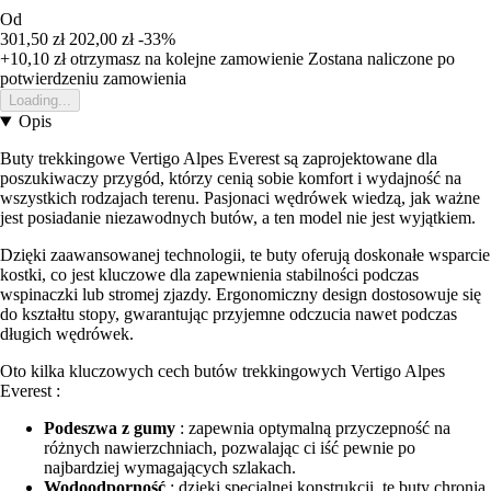
Od
301,50 zł
202,00 zł
-33%
+10,10 zł
otrzymasz na kolejne zamowienie
Zostana naliczone po
potwierdzeniu zamowienia
Loading...
Opis
Buty trekkingowe Vertigo Alpes Everest są zaprojektowane dla
poszukiwaczy przygód, którzy cenią sobie komfort i wydajność na
wszystkich rodzajach terenu. Pasjonaci wędrówek wiedzą, jak ważne
jest posiadanie niezawodnych butów, a ten model nie jest wyjątkiem.
Dzięki zaawansowanej technologii, te buty oferują doskonałe wsparcie
kostki, co jest kluczowe dla zapewnienia stabilności podczas
wspinaczki lub stromej zjazdy. Ergonomiczny design dostosowuje się
do kształtu stopy, gwarantując przyjemne odczucia nawet podczas
długich wędrówek.
Oto kilka kluczowych cech butów trekkingowych Vertigo Alpes
Everest :
Podeszwa z gumy
: zapewnia optymalną przyczepność na
różnych nawierzchniach, pozwalając ci iść pewnie po
najbardziej wymagających szlakach.
Wodoodporność
: dzięki specjalnej konstrukcji, te buty chronią