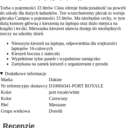
Torba o pojemności 33 litrów Class oferuje funkcjonalność na powrót
do szkoły dla dużych ładunków. Ten wszechstronny plecak to wersja
plecaka Campus o pojemności 33 litrów. Ma niezbędne cechy, w tym
dużą komorę główną z kieszenią na laptopa oraz dużo miejsca na
książki i teczki. Mieszanka kieszeni ułatwia dostęp do niezbędnych
rzeczy na szkolny dzień.
Nieuszyta kieszeń na laptopa, odpowiednia dla większości
laptopów 16-calowych
Kieszeń boczna z siateczki
Wypełnione tylne panele i wypełnione ramiączko
Zamykana na zamek kieszeń z organizerami z przodu
Dodatkowe informacje
Marka
Dakine
Nr referencyjny dostawcy
D10004341-PORT ROYALE
Kolor
port royale/white
Kolor
Czerwony
Płeć
Mieszane
Grupa wiekowa
Dorośli