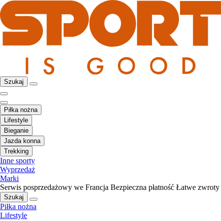
Szukaj
Piłka nożna
Lifestyle
Bieganie
Jazda konna
Trekking
Inne sporty
Wyprzedaż
Marki
Serwis posprzedażowy we Francja
Bezpieczna płatność
Łatwe zwroty
Szukaj
Piłka nożna
Lifestyle