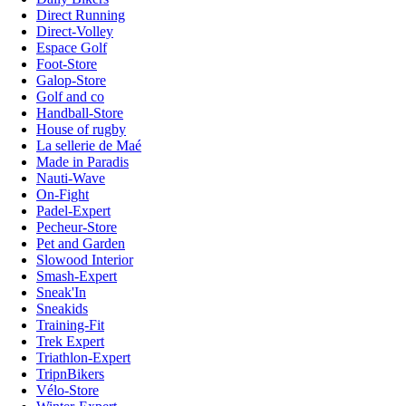
Direct Running
Direct-Volley
Espace Golf
Foot-Store
Galop-Store
Golf and co
Handball-Store
House of rugby
La sellerie de Maé
Made in Paradis
Nauti-Wave
On-Fight
Padel-Expert
Pecheur-Store
Pet and Garden
Slowood Interior
Smash-Expert
Sneak'In
Sneakids
Training-Fit
Trek Expert
Triathlon-Expert
TripnBikers
Vélo-Store