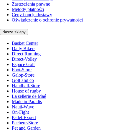
Zastrzeżenia prawne
Metody płatności
Ceny i opcje dostawy
Oświadczenie o ochronie prywatności
Nasze sklepy
Basket Center
Daily Bikers
Direct Running
Direct-Volley
Espace Golf
Foot-Store
Galop-Store
Golf and co
Handball-Store
House of rugby
La sellerie de Maé
Made in Paradis
Nauti-Wave
On-Fight
Padel-Expert
Pecheur-Store
Pet and Garden