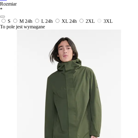
Rozmiar
*
S
M
24h
L
24h
XL
24h
2XL
3XL
To pole jest wymagane