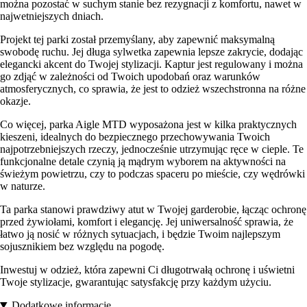
można pozostać w suchym stanie bez rezygnacji z komfortu, nawet w
najwetniejszych dniach.
Projekt tej parki został przemyślany, aby zapewnić maksymalną
swobodę ruchu. Jej długa sylwetka zapewnia lepsze zakrycie, dodając
elegancki akcent do Twojej stylizacji. Kaptur jest regulowany i można
go zdjąć w zależności od Twoich upodobań oraz warunków
atmosferycznych, co sprawia, że jest to odzież wszechstronna na różne
okazje.
Co więcej, parka Aigle MTD wyposażona jest w kilka praktycznych
kieszeni, idealnych do bezpiecznego przechowywania Twoich
najpotrzebniejszych rzeczy, jednocześnie utrzymując ręce w cieple. Te
funkcjonalne detale czynią ją mądrym wyborem na aktywności na
świeżym powietrzu, czy to podczas spaceru po mieście, czy wędrówki
w naturze.
Ta parka stanowi prawdziwy atut w Twojej garderobie, łącząc ochronę
przed żywiołami, komfort i elegancję. Jej uniwersalność sprawia, że
łatwo ją nosić w różnych sytuacjach, i będzie Twoim najlepszym
sojusznikiem bez względu na pogodę.
Inwestuj w odzież, która zapewni Ci długotrwałą ochronę i uświetni
Twoje stylizacje, gwarantując satysfakcję przy każdym użyciu.
Dodatkowe informacje