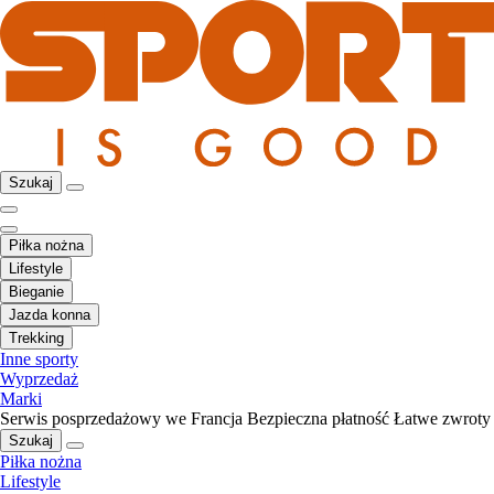
Szukaj
Piłka nożna
Lifestyle
Bieganie
Jazda konna
Trekking
Inne sporty
Wyprzedaż
Marki
Serwis posprzedażowy we Francja
Bezpieczna płatność
Łatwe zwroty
Szukaj
Piłka nożna
Lifestyle