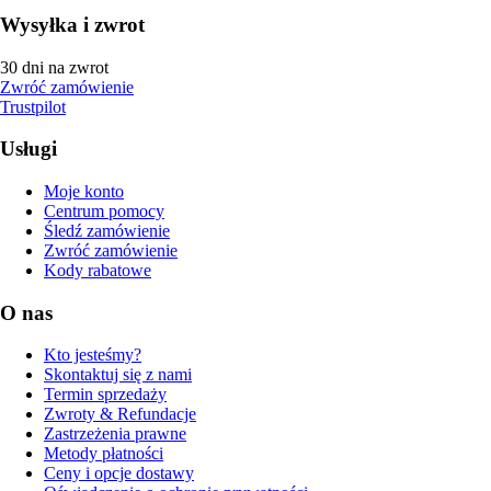
Wysyłka i zwrot
30 dni na zwrot
Zwróć zamówienie
Trustpilot
Usługi
Moje konto
Centrum pomocy
Śledź zamówienie
Zwróć zamówienie
Kody rabatowe
O nas
Kto jesteśmy?
Skontaktuj się z nami
Termin sprzedaży
Zwroty & Refundacje
Zastrzeżenia prawne
Metody płatności
Ceny i opcje dostawy