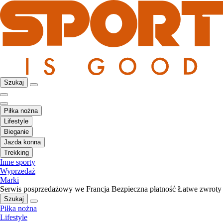
Szukaj
Piłka nożna
Lifestyle
Bieganie
Jazda konna
Trekking
Inne sporty
Wyprzedaż
Marki
Serwis posprzedażowy we Francja
Bezpieczna płatność
Łatwe zwroty
Szukaj
Piłka nożna
Lifestyle