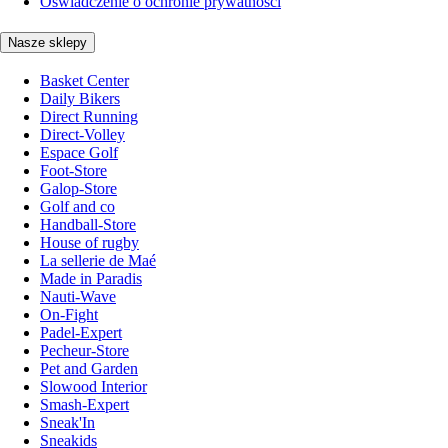
Oświadczenie o ochronie prywatności
Nasze sklepy
Basket Center
Daily Bikers
Direct Running
Direct-Volley
Espace Golf
Foot-Store
Galop-Store
Golf and co
Handball-Store
House of rugby
La sellerie de Maé
Made in Paradis
Nauti-Wave
On-Fight
Padel-Expert
Pecheur-Store
Pet and Garden
Slowood Interior
Smash-Expert
Sneak'In
Sneakids