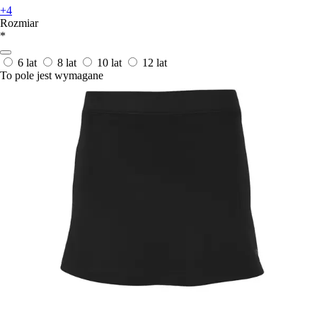
+4
Rozmiar
*
6 lat
8 lat
10 lat
12 lat
To pole jest wymagane