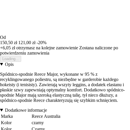
Od
150,50 zł
121,00 zł
-20%
+6,05 zł
otrzymasz na kolejne zamowienie
Zostana naliczone po
potwierdzeniu zamowienia
Loading...
Opis
Spódnico-spodnie Reece Major, wykonane w 95 % z
recyklingowanego poliestru, są niezbędne w garderobie każdego
hokeisty (i tenisisty). Zawierają wszyty leggins, a dodatek elastanu i
płaskie szwy zapewniają optymalny komfort. Dodatkowo spódnico-
spodnie Major mają szeroką elastyczną talię, tył nieco dłuższy, a
spódnico-spodnie Reece charakteryzują się szybkim schnięciem.
Dodatkowe informacje
Marka
Reece Australia
Kolor
czarny
Kolor
Czarny