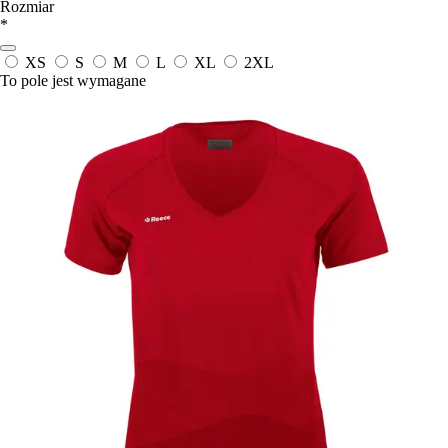
Rozmiar
*
XS
S
M
L
XL
2XL
To pole jest wymagane