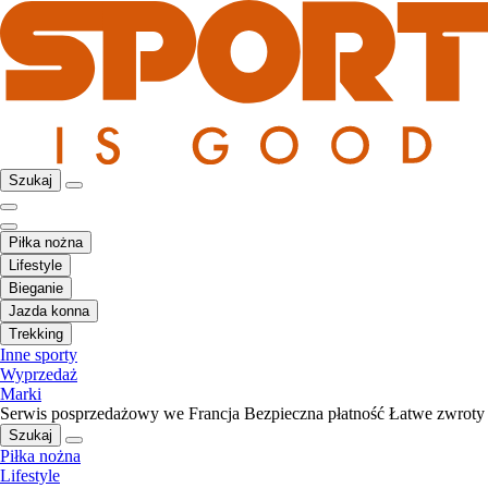
Szukaj
Piłka nożna
Lifestyle
Bieganie
Jazda konna
Trekking
Inne sporty
Wyprzedaż
Marki
Serwis posprzedażowy we Francja
Bezpieczna płatność
Łatwe zwroty
Szukaj
Piłka nożna
Lifestyle