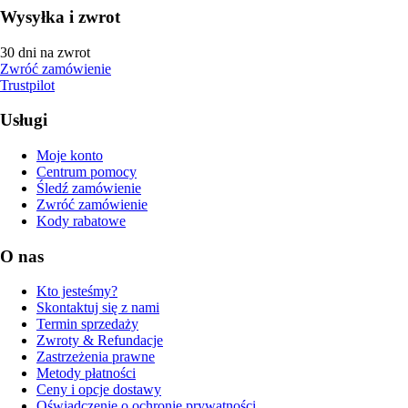
Wysyłka i zwrot
30 dni na zwrot
Zwróć zamówienie
Trustpilot
Usługi
Moje konto
Centrum pomocy
Śledź zamówienie
Zwróć zamówienie
Kody rabatowe
O nas
Kto jesteśmy?
Skontaktuj się z nami
Termin sprzedaży
Zwroty & Refundacje
Zastrzeżenia prawne
Metody płatności
Ceny i opcje dostawy
Oświadczenie o ochronie prywatności