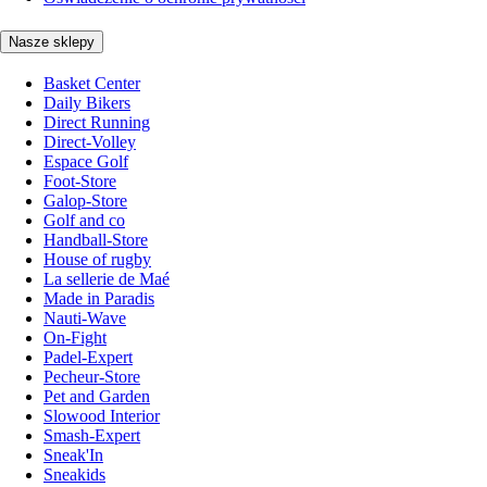
Nasze sklepy
Basket Center
Daily Bikers
Direct Running
Direct-Volley
Espace Golf
Foot-Store
Galop-Store
Golf and co
Handball-Store
House of rugby
La sellerie de Maé
Made in Paradis
Nauti-Wave
On-Fight
Padel-Expert
Pecheur-Store
Pet and Garden
Slowood Interior
Smash-Expert
Sneak'In
Sneakids