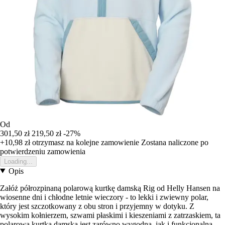
Od
301,50 zł
219,50 zł
-27%
+10,98 zł
otrzymasz na kolejne zamowienie
Zostana naliczone po
potwierdzeniu zamowienia
Loading...
Opis
Załóż półrozpinaną polarową kurtkę damską Rig od Helly Hansen na
wiosenne dni i chłodne letnie wieczory - to lekki i zwiewny polar,
który jest szczotkowany z obu stron i przyjemny w dotyku. Z
wysokim kołnierzem, szwami płaskimi i kieszeniami z zatrzaskiem, ta
polarowa kurtka damska jest zarówno wygodna, jak i funkcjonalna.