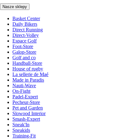
Nasze sklepy
Basket Center
Daily Bikers
Direct Running
Direct-Volley
Espace Golf
Foot-Store
Galop-Store
Golf and co
Handball-Store
House of rugby
La sellerie de Maé
Made in Paradis
Nauti-Wave
On-Fight
Padel-Expert
Pecheur-Store
Pet and Garden
Slowood Interior
Smash-Expert
Sneak'In
Sneakids
Training-Fit