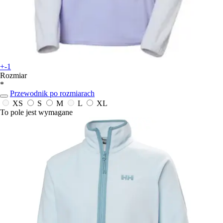
+-1
Rozmiar
*
Przewodnik po rozmiarach
XS
S
M
L
XL
To pole jest wymagane