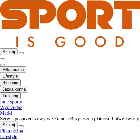
Szukaj
Piłka nożna
Lifestyle
Bieganie
Jazda konna
Trekking
Inne sporty
Wyprzedaż
Marki
Serwis posprzedażowy we Francja
Bezpieczna płatność
Łatwe zwroty
Szukaj
Piłka nożna
Lifestyle