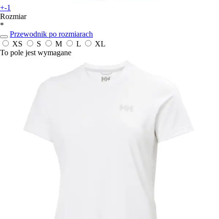
+-1
Rozmiar
*
Przewodnik po rozmiarach
XS
S
M
L
XL
To pole jest wymagane