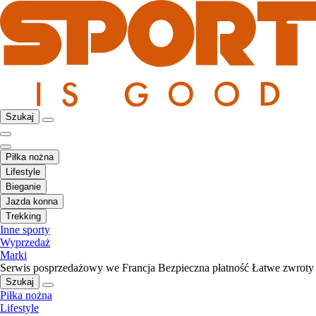
Szukaj
Piłka nożna
Lifestyle
Bieganie
Jazda konna
Trekking
Inne sporty
Wyprzedaż
Marki
Serwis posprzedażowy we Francja
Bezpieczna płatność
Łatwe zwroty
Szukaj
Piłka nożna
Lifestyle