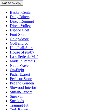
Nasze sklepy
Basket Center
Daily Bikers
Direct Running
Direct-Volley
Espace Golf
Foot-Store
Galop-Store
Golf and co
Handball-Store
House of rugby
La sellerie de Maé
Made in Paradis
Nauti-Wave
On-Fight
Padel-Expert
Pecheur-Store
Pet and Garden
Slowood Interior
Smash-Expert
Sneak'In
Sneakids
Training-Fit
Trek Expert