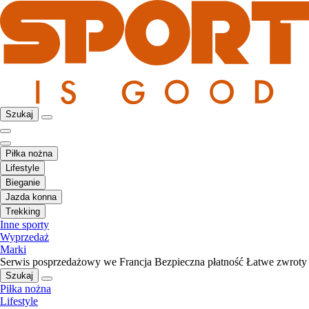
Szukaj
Piłka nożna
Lifestyle
Bieganie
Jazda konna
Trekking
Inne sporty
Wyprzedaż
Marki
Serwis posprzedażowy we Francja
Bezpieczna płatność
Łatwe zwroty
Szukaj
Piłka nożna
Lifestyle