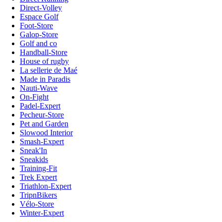
Direct-Volley
Espace Golf
Foot-Store
Galop-Store
Golf and co
Handball-Store
House of rugby
La sellerie de Maé
Made in Paradis
Nauti-Wave
On-Fight
Padel-Expert
Pecheur-Store
Pet and Garden
Slowood Interior
Smash-Expert
Sneak'In
Sneakids
Training-Fit
Trek Expert
Triathlon-Expert
TripnBikers
Vélo-Store
Winter-Expert