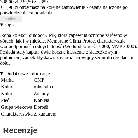
388,00 zł
239,50 zł
-38%
+11,98 zł
otrzymasz na kolejne zamowienie
Zostana naliczone po
potwierdzeniu zamowienia
Loading...
Opis
Ikona kolekcji outdoor CMP, która zapewnia ochronę zarówno w
górach, jak i w mieście. Membranę Clima Protect charakteryzuje
wodoodporność i oddychalność (Wodoodporność 7 000, MVP 3 000).
Posiada stały kaptur, dwie boczne kieszenie z siateczkowym
podbiciem, zamek błyskawiczny oraz podwójny sznur do regulacji u
dołu.
Dodatkowe informacje
Marka
CMP
Kolor
mineralna
Kolor
Zielony
Płeć
Kobieta
Grupa wiekowa
Dorośli
Charakterystyka
Z kapturem