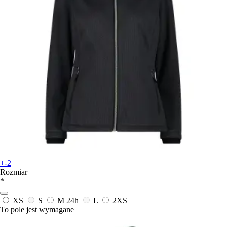
+-2
Rozmiar
*
XS
S
M
24h
L
2XS
To pole jest wymagane