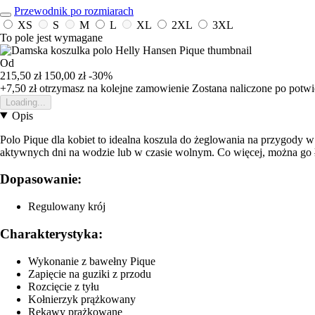
Przewodnik po rozmiarach
XS
S
M
L
XL
2XL
3XL
To pole jest wymagane
Od
215,50 zł
150,00 zł
-30%
+7,50 zł
otrzymasz na kolejne zamowienie
Zostana naliczone po potw
Loading...
Opis
Polo Pique dla kobiet to idealna koszula do żeglowania na przygody
aktywnych dni na wodzie lub w czasie wolnym. Co więcej, można go 
Dopasowanie:
Regulowany krój
Charakterystyka:
Wykonanie z bawełny Pique
Zapięcie na guziki z przodu
Rozcięcie z tyłu
Kołnierzyk prążkowany
Rękawy prążkowane