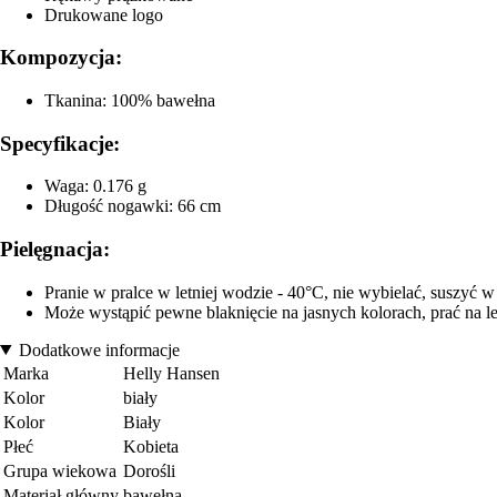
Drukowane logo
Kompozycja:
Tkanina: 100% bawełna
Specyfikacje:
Waga: 0.176 g
Długość nogawki: 66 cm
Pielęgnacja:
Pranie w pralce w letniej wodzie - 40°C, nie wybielać, suszyć 
Może wystąpić pewne blaknięcie na jasnych kolorach, prać na l
Dodatkowe informacje
Marka
Helly Hansen
Kolor
biały
Kolor
Biały
Płeć
Kobieta
Grupa wiekowa
Dorośli
Materiał główny
bawełna