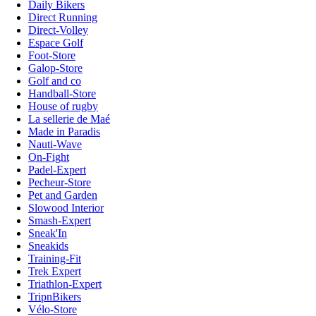
Daily Bikers
Direct Running
Direct-Volley
Espace Golf
Foot-Store
Galop-Store
Golf and co
Handball-Store
House of rugby
La sellerie de Maé
Made in Paradis
Nauti-Wave
On-Fight
Padel-Expert
Pecheur-Store
Pet and Garden
Slowood Interior
Smash-Expert
Sneak'In
Sneakids
Training-Fit
Trek Expert
Triathlon-Expert
TripnBikers
Vélo-Store