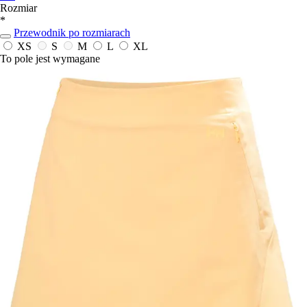
Rozmiar
*
Przewodnik po rozmiarach
XS
S
M
L
XL
To pole jest wymagane