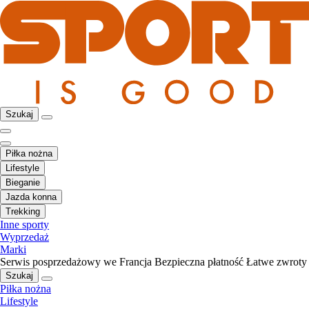
Szukaj
Piłka nożna
Lifestyle
Bieganie
Jazda konna
Trekking
Inne sporty
Wyprzedaż
Marki
Serwis posprzedażowy we Francja
Bezpieczna płatność
Łatwe zwroty
Szukaj
Piłka nożna
Lifestyle