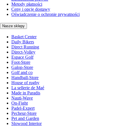
Metody płatności
Ceny i opcje dostawy
Oświadczenie o ochronie prywatności
Nasze sklepy
Basket Center
Daily Bikers
Direct Running
Direct-Volley
Espace Golf
Foot-Store
Galop-Store
Golf and co
Handball-Store
House of rugby
La sellerie de Maé
Made in Paradis
Nauti-Wave
On-Fight
Padel-Expert
Pecheur-Store
Pet and Garden
Slowood Interior