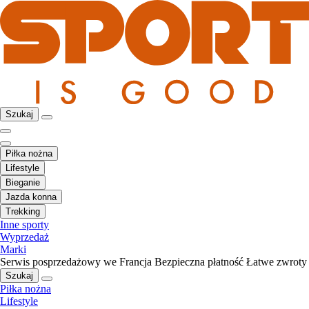
Szukaj
Piłka nożna
Lifestyle
Bieganie
Jazda konna
Trekking
Inne sporty
Wyprzedaż
Marki
Serwis posprzedażowy we Francja
Bezpieczna płatność
Łatwe zwroty
Szukaj
Piłka nożna
Lifestyle