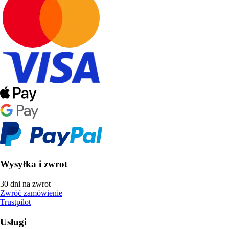
Wysyłka i zwrot
30 dni na zwrot
Zwróć zamówienie
Trustpilot
Usługi