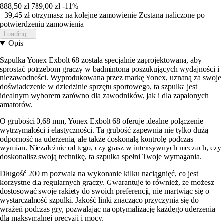
888,50 zł
789,00 zł
-11%
+39,45 zł
otrzymasz na kolejne zamowienie
Zostana naliczone po
potwierdzeniu zamowienia
Loading...
Opis
Szpulka Yonex Exbolt 68 została specjalnie zaprojektowana, aby
sprostać potrzebom graczy w badmintona poszukujących wydajności i
niezawodności. Wyprodukowana przez markę Yonex, uznaną za swoje
doświadczenie w dziedzinie sprzętu sportowego, ta szpulka jest
idealnym wyborem zarówno dla zawodników, jak i dla zapalonych
amatorów.
O grubości 0,68 mm, Yonex Exbolt 68 oferuje idealne połączenie
wytrzymałości i elastyczności. Ta grubość zapewnia nie tylko dużą
odporność na uderzenia, ale także doskonałą kontrolę podczas
wymian. Niezależnie od tego, czy grasz w intensywnych meczach, czy
doskonalisz swoją technikę, ta szpulka spełni Twoje wymagania.
Długość 200 m pozwala na wykonanie kilku naciągnięć, co jest
korzystne dla regularnych graczy. Gwarantuje to również, że możesz
dostosować swoje rakiety do swoich preferencji, nie martwiąc się o
wystarczalność szpulki. Jakość linki znacząco przyczynia się do
wrażeń podczas gry, pozwalając na optymalizację każdego uderzenia
dla maksymalnej precyzji i mocy.