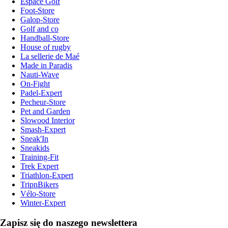
Espace Golf
Foot-Store
Galop-Store
Golf and co
Handball-Store
House of rugby
La sellerie de Maé
Made in Paradis
Nauti-Wave
On-Fight
Padel-Expert
Pecheur-Store
Pet and Garden
Slowood Interior
Smash-Expert
Sneak'In
Sneakids
Training-Fit
Trek Expert
Triathlon-Expert
TripnBikers
Vélo-Store
Winter-Expert
Zapisz się do naszego newslettera