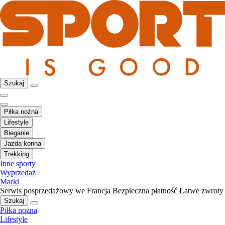
Szukaj
Piłka nożna
Lifestyle
Bieganie
Jazda konna
Trekking
Inne sporty
Wyprzedaż
Marki
Serwis posprzedażowy we Francja
Bezpieczna płatność
Łatwe zwroty
Szukaj
Piłka nożna
Lifestyle