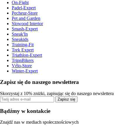
On-Fight
Padel-Expert
Pecheur-Store
Pet and Garden
Slowood Interior
Smash-Expert
Sneak'In
Sneakids
Training-Fit
Trek Expert
Triathlon-Expert
TripnBikers
Vélo-Store
Winter-Expert
Zapisz się do naszego newslettera
Skorzystaj z 10% zniżki, zapisując się do naszego newslettera
Zapisz się
Bądźmy w kontakcie
Znajdź nas w mediach społecznościowych