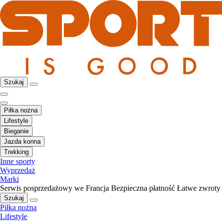
Szukaj
Piłka nożna
Lifestyle
Bieganie
Jazda konna
Trekking
Inne sporty
Wyprzedaż
Marki
Serwis posprzedażowy we Francja
Bezpieczna płatność
Łatwe zwroty
Szukaj
Piłka nożna
Lifestyle