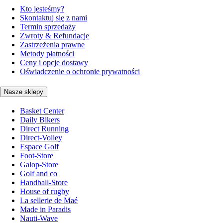
Kto jesteśmy?
Skontaktuj się z nami
Termin sprzedaży
Zwroty & Refundacje
Zastrzeżenia prawne
Metody płatności
Ceny i opcje dostawy
Oświadczenie o ochronie prywatności
Nasze sklepy
Basket Center
Daily Bikers
Direct Running
Direct-Volley
Espace Golf
Foot-Store
Galop-Store
Golf and co
Handball-Store
House of rugby
La sellerie de Maé
Made in Paradis
Nauti-Wave