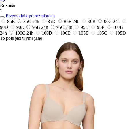
+0
Rozmiar
*
Przewodnik po rozmiarach
85B
85C
24h
85D
85E
24h
90B
90C
24h
90D
90E
95B
24h
95C
24h
95D
95E
100B
24h
100C
24h
100D
100E
105B
105C
105D
To pole jest wymagane