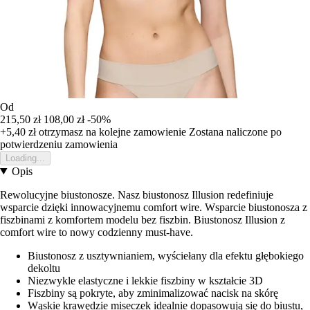
Od
215,50 zł
108,00 zł
-50%
+5,40 zł
otrzymasz na kolejne zamowienie
Zostana naliczone po
potwierdzeniu zamowienia
Loading...
Opis
Rewolucyjne biustonosze. Nasz biustonosz Illusion redefiniuje
wsparcie dzięki innowacyjnemu comfort wire. Wsparcie biustonosza z
fiszbinami z komfortem modelu bez fiszbin. Biustonosz Illusion z
comfort wire to nowy codzienny must-have.
Biustonosz z usztywnianiem, wyściełany dla efektu głębokiego
dekoltu
Niezwykle elastyczne i lekkie fiszbiny w kształcie 3D
Fiszbiny są pokryte, aby zminimalizować nacisk na skórę
Wąskie krawędzie miseczek idealnie dopasowują się do biustu,