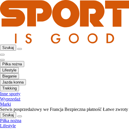
Szukaj
Piłka nożna
Lifestyle
Bieganie
Jazda konna
Trekking
Inne sporty
Wyprzedaż
Marki
Serwis posprzedażowy we Francja
Bezpieczna płatność
Łatwe zwroty
Szukaj
Piłka nożna
Lifestyle