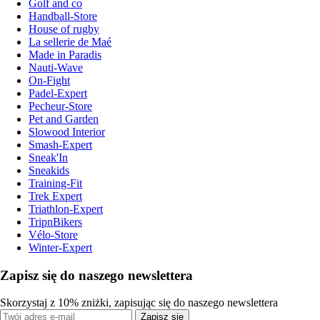
Golf and co
Handball-Store
House of rugby
La sellerie de Maé
Made in Paradis
Nauti-Wave
On-Fight
Padel-Expert
Pecheur-Store
Pet and Garden
Slowood Interior
Smash-Expert
Sneak'In
Sneakids
Training-Fit
Trek Expert
Triathlon-Expert
TripnBikers
Vélo-Store
Winter-Expert
Zapisz się do naszego newslettera
Skorzystaj z 10% zniżki, zapisując się do naszego newslettera
Zapisz się