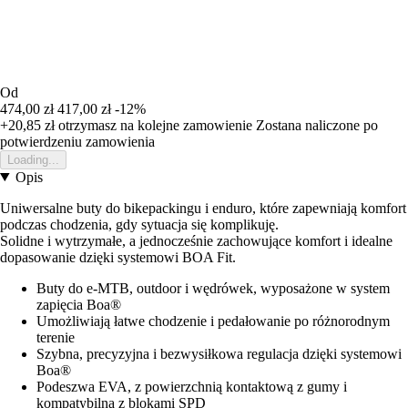
Od
474,00 zł
417,00 zł
-12%
+20,85 zł
otrzymasz na kolejne zamowienie
Zostana naliczone po
potwierdzeniu zamowienia
Loading...
Opis
Uniwersalne buty do bikepackingu i enduro, które zapewniają komfort
podczas chodzenia, gdy sytuacja się komplikuję.
Solidne i wytrzymałe, a jednocześnie zachowujące komfort i idealne
dopasowanie dzięki systemowi BOA Fit.
Buty do e-MTB, outdoor i wędrówek, wyposażone w system
zapięcia Boa®
Umożliwiają łatwe chodzenie i pedałowanie po różnorodnym
terenie
Szybna, precyzyjna i bezwysiłkowa regulacja dzięki systemowi
Boa®
Podeszwa EVA, z powierzchnią kontaktową z gumy i
kompatybilna z blokami SPD