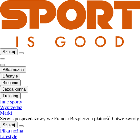
Szukaj
Piłka nożna
Lifestyle
Bieganie
Jazda konna
Trekking
Inne sporty
Wyprzedaż
Marki
Serwis posprzedażowy we Francja
Bezpieczna płatność
Łatwe zwroty
Szukaj
Piłka nożna
Lifestyle