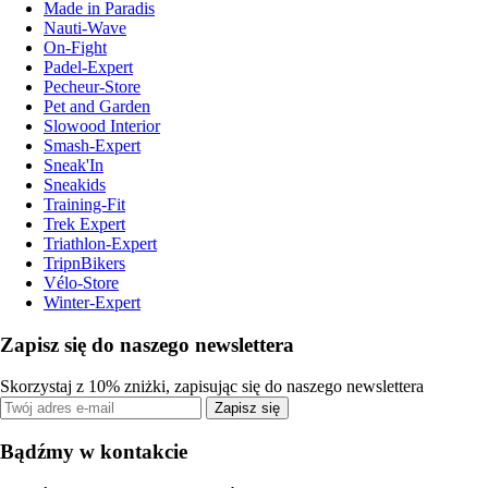
Made in Paradis
Nauti-Wave
On-Fight
Padel-Expert
Pecheur-Store
Pet and Garden
Slowood Interior
Smash-Expert
Sneak'In
Sneakids
Training-Fit
Trek Expert
Triathlon-Expert
TripnBikers
Vélo-Store
Winter-Expert
Zapisz się do naszego newslettera
Skorzystaj z 10% zniżki, zapisując się do naszego newslettera
Zapisz się
Bądźmy w kontakcie