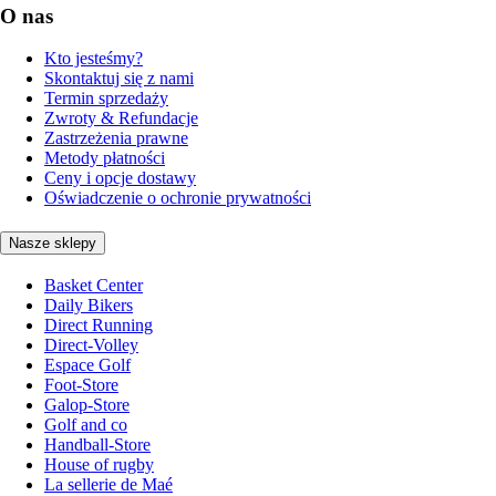
O nas
Kto jesteśmy?
Skontaktuj się z nami
Termin sprzedaży
Zwroty & Refundacje
Zastrzeżenia prawne
Metody płatności
Ceny i opcje dostawy
Oświadczenie o ochronie prywatności
Nasze sklepy
Basket Center
Daily Bikers
Direct Running
Direct-Volley
Espace Golf
Foot-Store
Galop-Store
Golf and co
Handball-Store
House of rugby
La sellerie de Maé