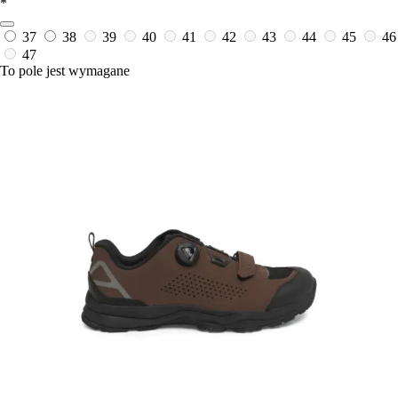
*
37
38
39
40
41
42
43
44
45
46
47
To pole jest wymagane