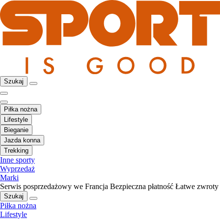
Szukaj
Piłka nożna
Lifestyle
Bieganie
Jazda konna
Trekking
Inne sporty
Wyprzedaż
Marki
Serwis posprzedażowy we Francja
Bezpieczna płatność
Łatwe zwroty
Szukaj
Piłka nożna
Lifestyle