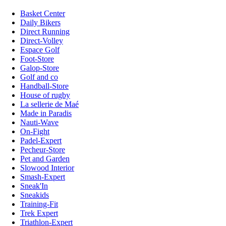
Basket Center
Daily Bikers
Direct Running
Direct-Volley
Espace Golf
Foot-Store
Galop-Store
Golf and co
Handball-Store
House of rugby
La sellerie de Maé
Made in Paradis
Nauti-Wave
On-Fight
Padel-Expert
Pecheur-Store
Pet and Garden
Slowood Interior
Smash-Expert
Sneak'In
Sneakids
Training-Fit
Trek Expert
Triathlon-Expert