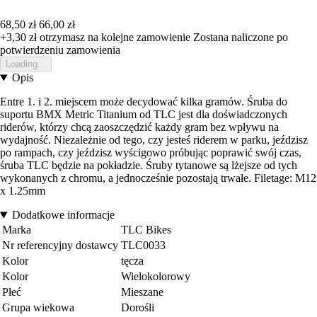
68,50 zł
66,00 zł
+3,30 zł
otrzymasz na kolejne zamowienie
Zostana naliczone po
potwierdzeniu zamowienia
Loading...
Opis
Entre 1. i 2. miejscem może decydować kilka gramów. Śruba do
suportu BMX Metric Titanium od TLC jest dla doświadczonych
riderów, którzy chcą zaoszczędzić każdy gram bez wpływu na
wydajność. Niezależnie od tego, czy jesteś riderem w parku, jeździsz
po rampach, czy jeździsz wyścigowo próbując poprawić swój czas,
śruba TLC będzie na pokładzie. Śruby tytanowe są lżejsze od tych
wykonanych z chromu, a jednocześnie pozostają trwałe. Filetage: M12
x 1.25mm
Dodatkowe informacje
Marka
TLC Bikes
Nr referencyjny dostawcy
TLC0033
Kolor
tęcza
Kolor
Wielokolorowy
Płeć
Mieszane
Grupa wiekowa
Dorośli