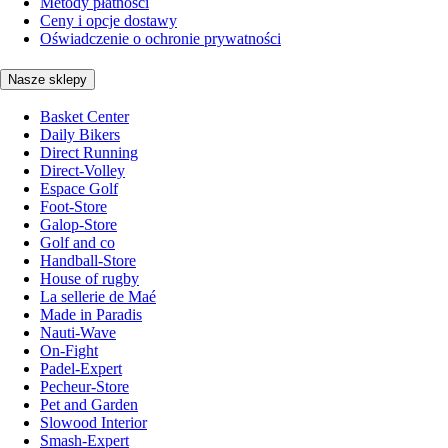
Metody płatności
Ceny i opcje dostawy
Oświadczenie o ochronie prywatności
Nasze sklepy
Basket Center
Daily Bikers
Direct Running
Direct-Volley
Espace Golf
Foot-Store
Galop-Store
Golf and co
Handball-Store
House of rugby
La sellerie de Maé
Made in Paradis
Nauti-Wave
On-Fight
Padel-Expert
Pecheur-Store
Pet and Garden
Slowood Interior
Smash-Expert