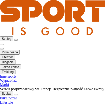
Szukaj
Piłka nożna
Lifestyle
Bieganie
Jazda konna
Trekking
Inne sporty
Wyprzedaż
Marki
Serwis posprzedażowy we Francja
Bezpieczna płatność
Łatwe zwroty
Szukaj
Piłka nożna
Lifestyle