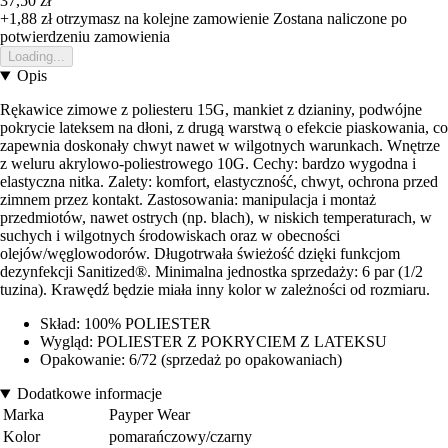
37,50 zł
+1,88 zł
otrzymasz na kolejne zamowienie
Zostana naliczone po
potwierdzeniu zamowienia
Loading...
Opis
Rękawice zimowe z poliesteru 15G, mankiet z dzianiny, podwójne
pokrycie lateksem na dłoni, z drugą warstwą o efekcie piaskowania, co
zapewnia doskonały chwyt nawet w wilgotnych warunkach. Wnętrze
z weluru akrylowo-poliestrowego 10G. Cechy: bardzo wygodna i
elastyczna nitka. Zalety: komfort, elastyczność, chwyt, ochrona przed
zimnem przez kontakt. Zastosowania: manipulacja i montaż
przedmiotów, nawet ostrych (np. blach), w niskich temperaturach, w
suchych i wilgotnych środowiskach oraz w obecności
olejów/węglowodorów. Długotrwała świeżość dzięki funkcjom
dezynfekcji Sanitized®. Minimalna jednostka sprzedaży: 6 par (1/2
tuzina). Krawędź będzie miała inny kolor w zależności od rozmiaru.
Skład: 100% POLIESTER
Wygląd: POLIESTER Z POKRYCIEM Z LATEKSU
Opakowanie: 6/72 (sprzedaż po opakowaniach)
Dodatkowe informacje
Marka
Payper Wear
Kolor
pomarańczowy/czarny