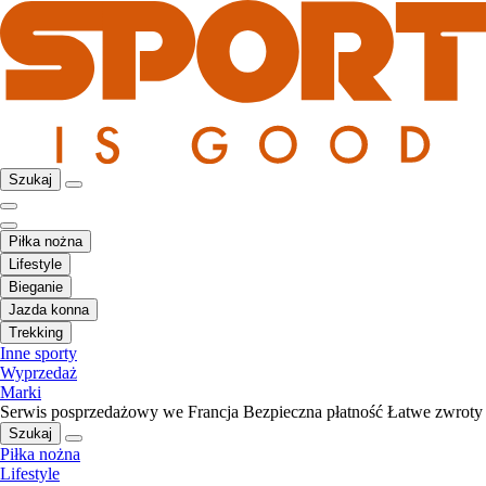
Szukaj
Piłka nożna
Lifestyle
Bieganie
Jazda konna
Trekking
Inne sporty
Wyprzedaż
Marki
Serwis posprzedażowy we Francja
Bezpieczna płatność
Łatwe zwroty
Szukaj
Piłka nożna
Lifestyle