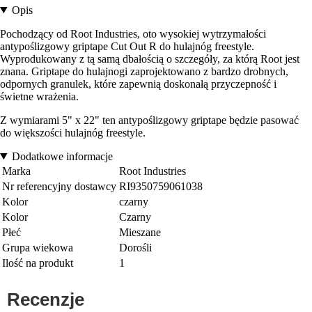
Opis
Pochodzący od Root Industries, oto wysokiej wytrzymałości
antypoślizgowy griptape Cut Out R do hulajnóg freestyle.
Wyprodukowany z tą samą dbałością o szczegóły, za którą Root jest
znana. Griptape do hulajnogi zaprojektowano z bardzo drobnych,
odpornych granulek, które zapewnią doskonałą przyczepność i
świetne wrażenia.
Z wymiarami 5" x 22" ten antypoślizgowy griptape będzie pasować
do większości hulajnóg freestyle.
Dodatkowe informacje
Marka
Root Industries
Nr referencyjny dostawcy
RI9350759061038
Kolor
czarny
Kolor
Czarny
Płeć
Mieszane
Grupa wiekowa
Dorośli
Ilość na produkt
1