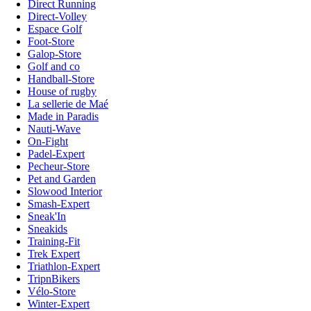
Direct Running
Direct-Volley
Espace Golf
Foot-Store
Galop-Store
Golf and co
Handball-Store
House of rugby
La sellerie de Maé
Made in Paradis
Nauti-Wave
On-Fight
Padel-Expert
Pecheur-Store
Pet and Garden
Slowood Interior
Smash-Expert
Sneak'In
Sneakids
Training-Fit
Trek Expert
Triathlon-Expert
TripnBikers
Vélo-Store
Winter-Expert