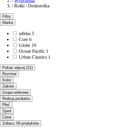
/
Wyprzedaż
/
Rolki / Deskorolka
Filtry
Marka
adidas
5
Core
6
Globe
19
Ocean Pacific
1
Urban Classics
1
Pokaż więcej
(21)
Rozmiar
Kolor
Zakres
Grupa wiekowa
Rodzaj produktu
Płeć
Sport
Cena
Zobacz 59 produktów