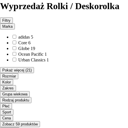
Wyprzedaż Rolki / Deskorolka
Filtry
Marka
adidas
5
Core
6
Globe
19
Ocean Pacific
1
Urban Classics
1
Pokaż więcej
(21)
Rozmiar
Kolor
Zakres
Grupa wiekowa
Rodzaj produktu
Płeć
Sport
Cena
Zobacz 59 produktów