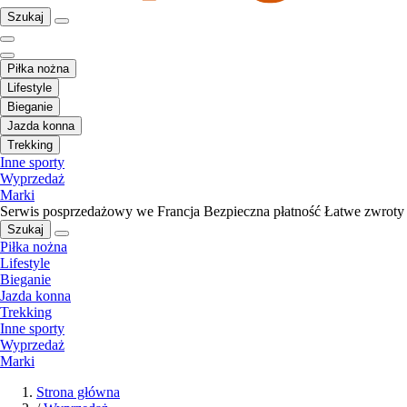
Szukaj
Piłka nożna
Lifestyle
Bieganie
Jazda konna
Trekking
Inne sporty
Wyprzedaż
Marki
Serwis posprzedażowy we Francja
Bezpieczna płatność
Łatwe zwroty
Szukaj
Piłka nożna
Lifestyle
Bieganie
Jazda konna
Trekking
Inne sporty
Wyprzedaż
Marki
Strona główna