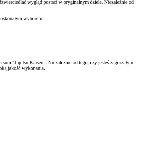
odzwierciedlać wygląd postaci w oryginalnym dziele. Niezależnie od
kę doskonałym wyborem:
wersum "Jujutsu Kaisen". Niezależnie od tego, czy jesteś zagorzałym
soką jakość wykonania.