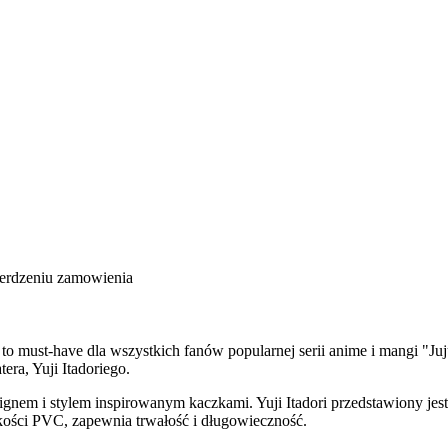
ierdzeniu zamowienia
 to must-have dla wszystkich fanów popularnej serii anime i mangi "Ju
era, Yuji Itadoriego.
ignem i stylem inspirowanym kaczkami. Yuji Itadori przedstawiony jest
kości PVC, zapewnia trwałość i długowieczność.