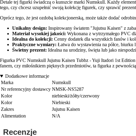
Detale tej figurki świadczą o kunszcie marki Numskull. Każdy element
tego, czy chcesz uzupełnić swoją kolekcję figurek, czy sprawić prezent
Oprócz tego, że jest ozdobą kolekcjonerską, może także dodać odrobin
Unikalny design:
Inspirowany światem "Jujutsu Kaisen" z za
Materiał wysokiej jakości:
Wykonana z wytrzymałego PVC dla d
Idealna do kolekcji:
Cenny dodatek dla wszystkich fanów i kol
Praktyczne wymiary:
Łatwa do wystawienia na półce, biurku lu
Świetny prezent:
Idealna na urodziny, święta lub jako niespodzi
Figurka PVC Numskull Jujutsu Kaisen Tubbz - Yuji Itadori 1st Edition 
fanem, czy miłośnikiem pięknych przedmiotów, ta figurka z pewnością 
Dodatkowe informacje
Marka
Numskull
Nr referencyjny dostawcy
NMSK-NS5287
Kolor
niebieski/żółty/czerwony
Kolor
Niebieski
Zakres
Jujutsu Kaisen
Alimentation
N/A