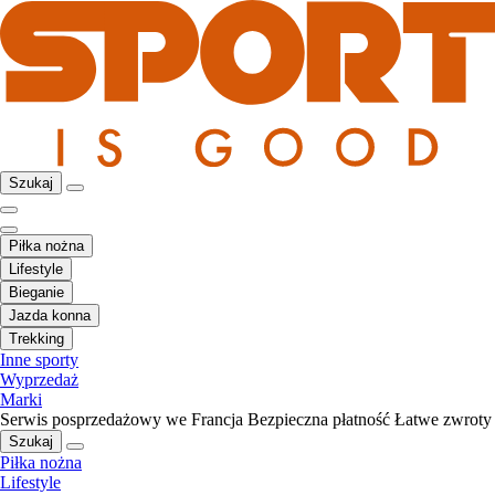
Szukaj
Piłka nożna
Lifestyle
Bieganie
Jazda konna
Trekking
Inne sporty
Wyprzedaż
Marki
Serwis posprzedażowy we Francja
Bezpieczna płatność
Łatwe zwroty
Szukaj
Piłka nożna
Lifestyle