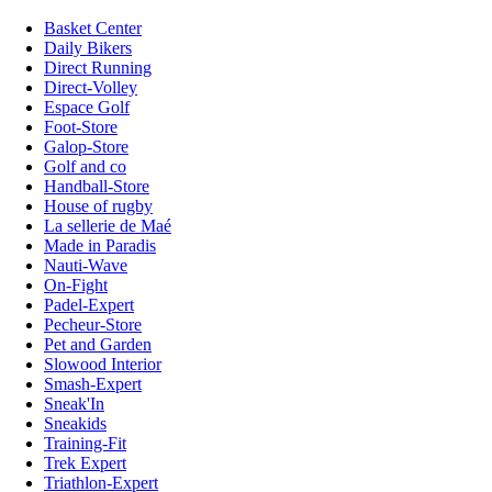
Basket Center
Daily Bikers
Direct Running
Direct-Volley
Espace Golf
Foot-Store
Galop-Store
Golf and co
Handball-Store
House of rugby
La sellerie de Maé
Made in Paradis
Nauti-Wave
On-Fight
Padel-Expert
Pecheur-Store
Pet and Garden
Slowood Interior
Smash-Expert
Sneak'In
Sneakids
Training-Fit
Trek Expert
Triathlon-Expert