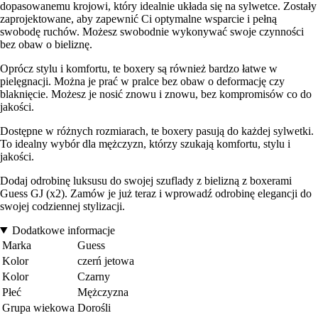
dopasowanemu krojowi, który idealnie układa się na sylwetce. Zostały
zaprojektowane, aby zapewnić Ci optymalne wsparcie i pełną
swobodę ruchów. Możesz swobodnie wykonywać swoje czynności
bez obaw o bieliznę.
Oprócz stylu i komfortu, te boxery są również bardzo łatwe w
pielęgnacji. Można je prać w pralce bez obaw o deformację czy
blaknięcie. Możesz je nosić znowu i znowu, bez kompromisów co do
jakości.
Dostępne w różnych rozmiarach, te boxery pasują do każdej sylwetki.
To idealny wybór dla mężczyzn, którzy szukają komfortu, stylu i
jakości.
Dodaj odrobinę luksusu do swojej szuflady z bielizną z boxerami
Guess GJ (x2). Zamów je już teraz i wprowadź odrobinę elegancji do
swojej codziennej stylizacji.
Dodatkowe informacje
Marka
Guess
Kolor
czerń jetowa
Kolor
Czarny
Płeć
Mężczyzna
Grupa wiekowa
Dorośli