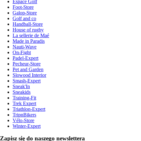
Espace Golf
Foot-Store
Galop-Store
Golf and co
Handball-Store
House of rugby
La sellerie de Maé
Made in Paradis
Nauti-Wave
On-Fight
Padel-Expert
Pecheur-Store
Pet and Garden
Slowood Interior
Smash-Expert
Sneak'In
Sneakids
Training-Fit
Trek Expert
Triathlon-Expert
TripnBikers
Vélo-Store
Winter-Expert
Zapisz się do naszego newslettera