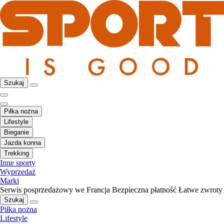
Szukaj
Piłka nożna
Lifestyle
Bieganie
Jazda konna
Trekking
Inne sporty
Wyprzedaż
Marki
Serwis posprzedażowy we Francja
Bezpieczna płatność
Łatwe zwroty
Szukaj
Piłka nożna
Lifestyle