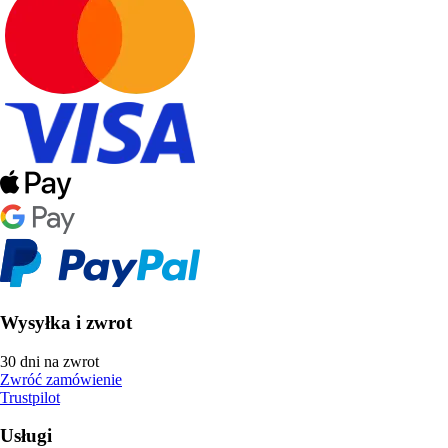
Wysyłka i zwrot
30 dni na zwrot
Zwróć zamówienie
Trustpilot
Usługi