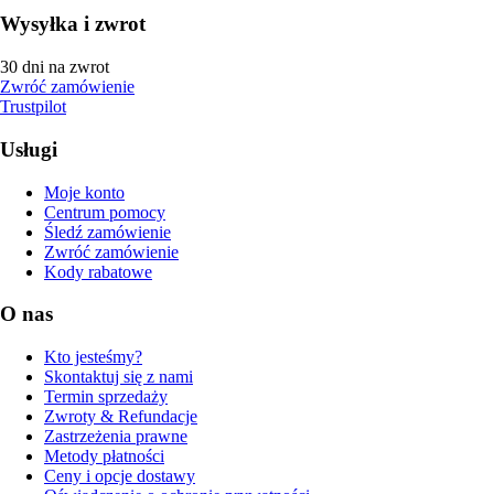
Wysyłka i zwrot
30 dni na zwrot
Zwróć zamówienie
Trustpilot
Usługi
Moje konto
Centrum pomocy
Śledź zamówienie
Zwróć zamówienie
Kody rabatowe
O nas
Kto jesteśmy?
Skontaktuj się z nami
Termin sprzedaży
Zwroty & Refundacje
Zastrzeżenia prawne
Metody płatności
Ceny i opcje dostawy