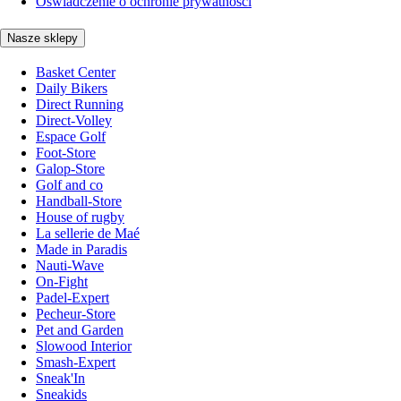
Oświadczenie o ochronie prywatności
Nasze sklepy
Basket Center
Daily Bikers
Direct Running
Direct-Volley
Espace Golf
Foot-Store
Galop-Store
Golf and co
Handball-Store
House of rugby
La sellerie de Maé
Made in Paradis
Nauti-Wave
On-Fight
Padel-Expert
Pecheur-Store
Pet and Garden
Slowood Interior
Smash-Expert
Sneak'In
Sneakids