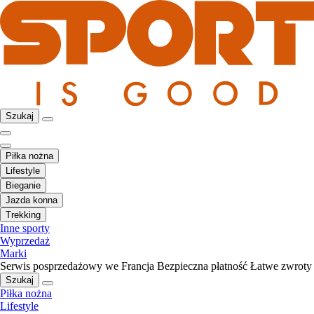
Szukaj
Piłka nożna
Lifestyle
Bieganie
Jazda konna
Trekking
Inne sporty
Wyprzedaż
Marki
Serwis posprzedażowy we Francja
Bezpieczna płatność
Łatwe zwroty
Szukaj
Piłka nożna
Lifestyle