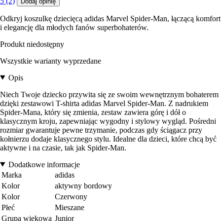
5 (2)
Dodaj opinię
Odkryj koszulkę dziecięcą adidas Marvel Spider-Man, łączącą komfort
i elegancję dla młodych fanów superbohaterów.
Produkt niedostępny
Wszystkie warianty wyprzedane
Opis
Niech Twoje dziecko przywita się ze swoim wewnętrznym bohaterem
dzięki zestawowi T-shirta adidas Marvel Spider-Man. Z nadrukiem
Spider-Mana, który się zmienia, zestaw zawiera górę i dół o
klasycznym kroju, zapewniając wygodny i stylowy wygląd. Pośredni
rozmiar gwarantuje pewne trzymanie, podczas gdy ściągacz przy
kołnierzu dodaje klasycznego stylu. Idealne dla dzieci, które chcą być
aktywne i na czasie, tak jak Spider-Man.
Dodatkowe informacje
Marka
adidas
Kolor
aktywny bordowy
Kolor
Czerwony
Płeć
Mieszane
Grupa wiekowa
Junior