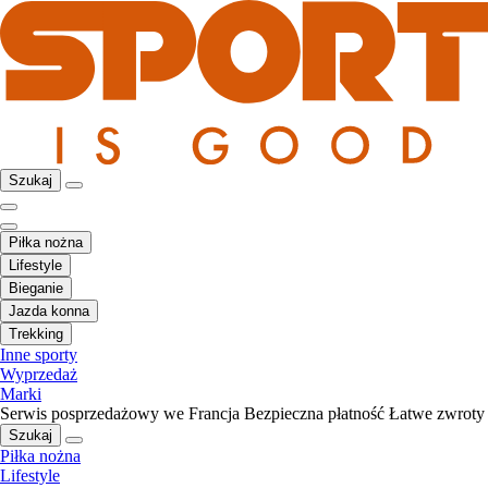
Szukaj
Piłka nożna
Lifestyle
Bieganie
Jazda konna
Trekking
Inne sporty
Wyprzedaż
Marki
Serwis posprzedażowy we Francja
Bezpieczna płatność
Łatwe zwroty
Szukaj
Piłka nożna
Lifestyle