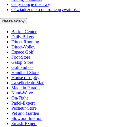
Ceny i opcje dostawy
Oświadczenie o ochronie prywatności
Nasze sklepy
Basket Center
Daily Bikers
Direct Running
Direct-Volley
Espace Golf
Foot-Store
Galop-Store
Golf and co
Handball-Store
House of rugby
La sellerie de Maé
Made in Paradis
Nauti-Wave
On-Fight
Padel-Expert
Pecheur-Store
Pet and Garden
Slowood Interior
Smash-Expert