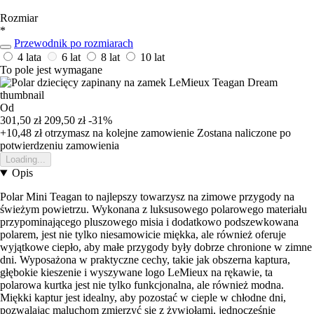
Rozmiar
*
Przewodnik po rozmiarach
4 lata
6 lat
8 lat
10 lat
To pole jest wymagane
Od
301,50 zł
209,50 zł
-31%
+10,48 zł
otrzymasz na kolejne zamowienie
Zostana naliczone po
potwierdzeniu zamowienia
Loading...
Opis
Polar Mini Teagan to najlepszy towarzysz na zimowe przygody na
świeżym powietrzu. Wykonana z luksusowego polarowego materiału
przypominającego pluszowego misia i dodatkowo podszewkowana
polarem, jest nie tylko niesamowicie miękka, ale również oferuje
wyjątkowe ciepło, aby małe przygody były dobrze chronione w zimne
dni. Wyposażona w praktyczne cechy, takie jak obszerna kaptura,
głębokie kieszenie i wyszywane logo LeMieux na rękawie, ta
polarowa kurtka jest nie tylko funkcjonalna, ale również modna.
Miękki kaptur jest idealny, aby pozostać w cieple w chłodne dni,
pozwalając maluchom zmierzyć się z żywiołami, jednocześnie