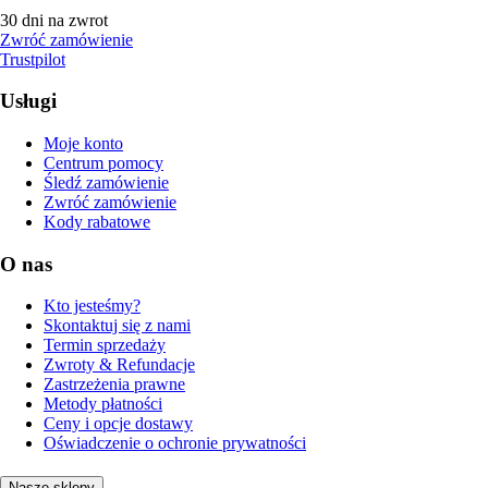
30 dni na zwrot
Zwróć zamówienie
Trustpilot
Usługi
Moje konto
Centrum pomocy
Śledź zamówienie
Zwróć zamówienie
Kody rabatowe
O nas
Kto jesteśmy?
Skontaktuj się z nami
Termin sprzedaży
Zwroty & Refundacje
Zastrzeżenia prawne
Metody płatności
Ceny i opcje dostawy
Oświadczenie o ochronie prywatności
Nasze sklepy