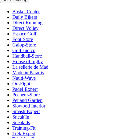
Basket Center
Daily Bikers
Direct Running
Direct-Volley
Espace Golf
Foot-Store
Galop-Store
Golf and co
Handball-Store
House of rugby
La sellerie de Maé
Made in Paradis
Nauti-Wave
On-Fight
Padel-Expert
Pecheur-Store
Pet and Garden
Slowood Interior
Smash-Expert
Sneak'In
Sneakids
Training-Fit
Trek Expert