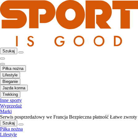
Szukaj
Piłka nożna
Lifestyle
Bieganie
Jazda konna
Trekking
Inne sporty
Wyprzedaż
Marki
Serwis posprzedażowy we Francja
Bezpieczna płatność
Łatwe zwroty
Szukaj
Piłka nożna
Lifestyle