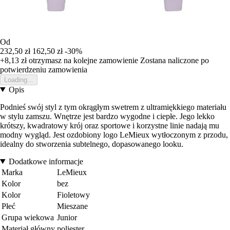
Od
232,50 zł
162,50 zł
-30%
+8,13 zł
otrzymasz na kolejne zamowienie
Zostana naliczone po
potwierdzeniu zamowienia
Loading...
Opis
Podnieś swój styl z tym okrągłym swetrem z ultramiękkiego materiału
w stylu zamszu. Wnętrze jest bardzo wygodne i ciepłe. Jego lekko
krótszy, kwadratowy krój oraz sportowe i korzystne linie nadają mu
modny wygląd. Jest ozdobiony logo LeMieux wytłoczonym z przodu,
idealny do stworzenia subtelnego, dopasowanego looku.
Dodatkowe informacje
Marka
LeMieux
Kolor
bez
Kolor
Fioletowy
Płeć
Mieszane
Grupa wiekowa
Junior
Materiał główny
poliester