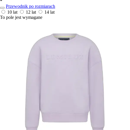
*
Przewodnik po rozmiarach
10 lat
12 lat
14 lat
To pole jest wymagane