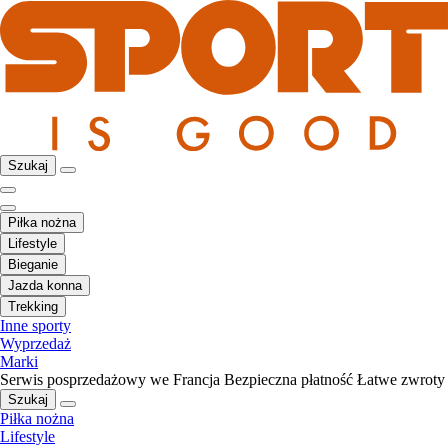
Szukaj
Piłka nożna
Lifestyle
Bieganie
Jazda konna
Trekking
Inne sporty
Wyprzedaż
Marki
Serwis posprzedażowy we Francja
Bezpieczna płatność
Łatwe zwroty
Szukaj
Piłka nożna
Lifestyle