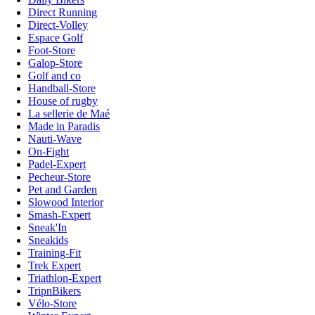
Direct Running
Direct-Volley
Espace Golf
Foot-Store
Galop-Store
Golf and co
Handball-Store
House of rugby
La sellerie de Maé
Made in Paradis
Nauti-Wave
On-Fight
Padel-Expert
Pecheur-Store
Pet and Garden
Slowood Interior
Smash-Expert
Sneak'In
Sneakids
Training-Fit
Trek Expert
Triathlon-Expert
TripnBikers
Vélo-Store