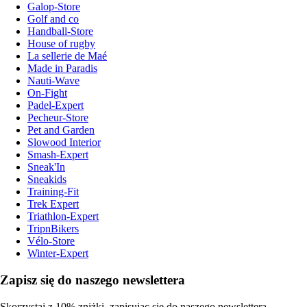
Galop-Store
Golf and co
Handball-Store
House of rugby
La sellerie de Maé
Made in Paradis
Nauti-Wave
On-Fight
Padel-Expert
Pecheur-Store
Pet and Garden
Slowood Interior
Smash-Expert
Sneak'In
Sneakids
Training-Fit
Trek Expert
Triathlon-Expert
TripnBikers
Vélo-Store
Winter-Expert
Zapisz się do naszego newslettera
Skorzystaj z 10% zniżki, zapisując się do naszego newslettera