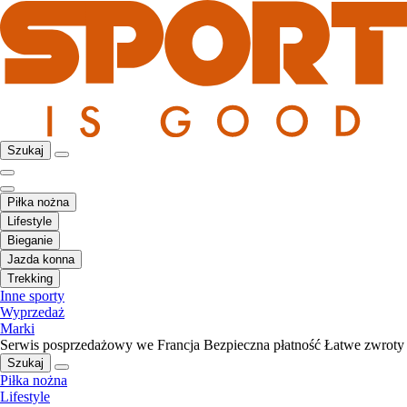
Szukaj
Piłka nożna
Lifestyle
Bieganie
Jazda konna
Trekking
Inne sporty
Wyprzedaż
Marki
Serwis posprzedażowy we Francja
Bezpieczna płatność
Łatwe zwroty
Szukaj
Piłka nożna
Lifestyle