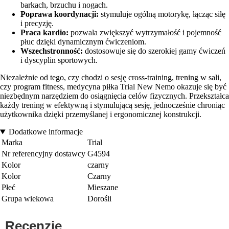
barkach, brzuchu i nogach.
Poprawa koordynacji:
stymuluje ogólną motorykę, łącząc siłę
i precyzję.
Praca kardio:
pozwala zwiększyć wytrzymałość i pojemność
płuc dzięki dynamicznym ćwiczeniom.
Wszechstronność:
dostosowuje się do szerokiej gamy ćwiczeń
i dyscyplin sportowych.
Niezależnie od tego, czy chodzi o sesję cross-training, trening w sali,
czy program fitness, medycyna piłka Trial New Nemo okazuje się być
niezbędnym narzędziem do osiągnięcia celów fizycznych. Przekształca
każdy trening w efektywną i stymulującą sesję, jednocześnie chroniąc
użytkownika dzięki przemyślanej i ergonomicznej konstrukcji.
Dodatkowe informacje
Marka
Trial
Nr referencyjny dostawcy
G4594
Kolor
czarny
Kolor
Czarny
Płeć
Mieszane
Grupa wiekowa
Dorośli