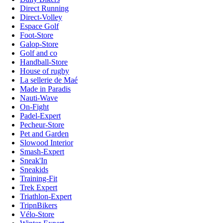
Direct Running
Direct-Volley
Espace Golf
Foot-Store
Galop-Store
Golf and co
Handball-Store
House of rugby
La sellerie de Maé
Made in Paradis
Nauti-Wave
On-Fight
Padel-Expert
Pecheur-Store
Pet and Garden
Slowood Interior
Smash-Expert
Sneak'In
Sneakids
Training-Fit
Trek Expert
Triathlon-Expert
TripnBikers
Vélo-Store