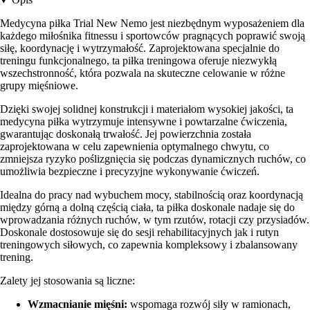
Medycyna piłka Trial New Nemo jest niezbędnym wyposażeniem dla
każdego miłośnika fitnessu i sportowców pragnących poprawić swoją
siłę, koordynację i wytrzymałość. Zaprojektowana specjalnie do
treningu funkcjonalnego, ta piłka treningowa oferuje niezwykłą
wszechstronność, która pozwala na skuteczne celowanie w różne
grupy mięśniowe.
Dzięki swojej solidnej konstrukcji i materiałom wysokiej jakości, ta
medycyna piłka wytrzymuje intensywne i powtarzalne ćwiczenia,
gwarantując doskonałą trwałość. Jej powierzchnia została
zaprojektowana w celu zapewnienia optymalnego chwytu, co
zmniejsza ryzyko poślizgnięcia się podczas dynamicznych ruchów, co
umożliwia bezpieczne i precyzyjne wykonywanie ćwiczeń.
Idealna do pracy nad wybuchem mocy, stabilnością oraz koordynacją
między górną a dolną częścią ciała, ta piłka doskonale nadaje się do
wprowadzania różnych ruchów, w tym rzutów, rotacji czy przysiadów.
Doskonale dostosowuje się do sesji rehabilitacyjnych jak i rutyn
treningowych siłowych, co zapewnia kompleksowy i zbalansowany
trening.
Zalety jej stosowania są liczne:
Wzmacnianie mięśni:
wspomaga rozwój siły w ramionach,