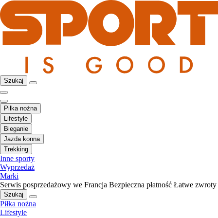
Szukaj
Piłka nożna
Lifestyle
Bieganie
Jazda konna
Trekking
Inne sporty
Wyprzedaż
Marki
Serwis posprzedażowy we Francja
Bezpieczna płatność
Łatwe zwroty
Szukaj
Piłka nożna
Lifestyle