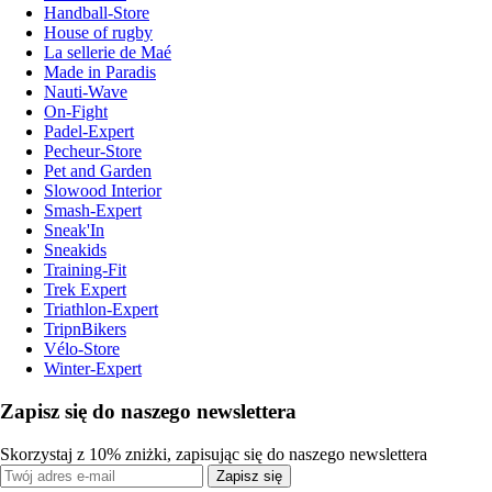
Handball-Store
House of rugby
La sellerie de Maé
Made in Paradis
Nauti-Wave
On-Fight
Padel-Expert
Pecheur-Store
Pet and Garden
Slowood Interior
Smash-Expert
Sneak'In
Sneakids
Training-Fit
Trek Expert
Triathlon-Expert
TripnBikers
Vélo-Store
Winter-Expert
Zapisz się do naszego newslettera
Skorzystaj z 10% zniżki, zapisując się do naszego newslettera
Zapisz się