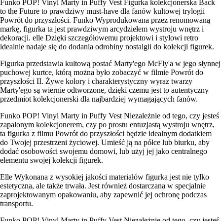
Funko POP! Vinyl Marty in Puffy Vest Figurka kolekcjonerska Back
to the Future to prawdziwy must-have dla fanów kultowej trylogii
Powrót do przyszłości. Funko Wyprodukowana przez renomowaną
markę, figurka ta jest prawdziwym arcydziełem wystroju wnętrz i
dekoracji. elle Dzięki szczegółowemu projektowi i stylowi retro
idealnie nadaje się do dodania odrobiny nostalgii do kolekcji figurek.
Figurka przedstawia kultową postać Marty'ego McFly'a w jego słynnej
puchowej kurtce, którą można było zobaczyć w filmie Powrót do
przyszłości II. Żywe kolory i charakterystyczny wyraz twarzy
Marty'ego są wiernie odtworzone, dzięki czemu jest to autentyczny
przedmiot kolekcjonerski dla najbardziej wymagających fanów.
Funko POP! Vinyl Marty in Puffy Vest Niezależnie od tego, czy jesteś
zapalonym kolekcjonerem, czy po prostu entuzjastą wystroju wnętrz,
ta figurka z filmu Powrót do przyszłości będzie idealnym dodatkiem
do Twojej przestrzeni życiowej. Umieść ją na półce lub biurku, aby
dodać osobowości swojemu domowi, lub użyj jej jako centralnego
elementu swojej kolekcji figurek.
Elle Wykonana z wysokiej jakości materiałów figurka jest nie tylko
estetyczna, ale także trwała. Jest również dostarczana w specjalnie
zaprojektowanym opakowaniu, aby zapewnić jej ochronę podczas
transportu.
Funko POP! Vinyl Marty in Puffy Vest Niezależnie od tego, czy jesteś