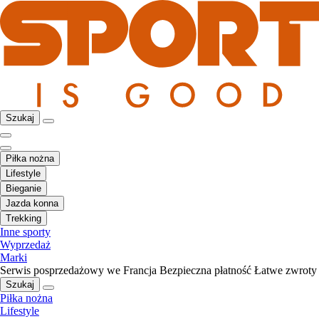
Szukaj
Piłka nożna
Lifestyle
Bieganie
Jazda konna
Trekking
Inne sporty
Wyprzedaż
Marki
Serwis posprzedażowy we Francja
Bezpieczna płatność
Łatwe zwroty
Szukaj
Piłka nożna
Lifestyle