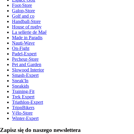
Foot-Store
Galop-Store
Golf and co
Handball-Store
House of rugby
La sellerie de Maé
Made in Paradis
Nauti-Wave
On-Fight
Padel-Expert
Pecheur-Store
Pet and Garden
Slowood Interior
Smash-Expert
Sneak'In
Sneakids
Training-Fit
Trek Expert
Triathlon-Expert
TripnBikers
Vélo-Store
Winter-Expert
Zapisz się do naszego newslettera