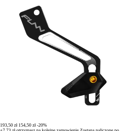
193,50 zł
154,50 zł
-20%
+7,73 zł
otrzymasz na kolejne zamowienie
Zostana naliczone po