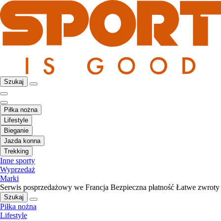
Szukaj
Piłka nożna
Lifestyle
Bieganie
Jazda konna
Trekking
Inne sporty
Wyprzedaż
Marki
Serwis posprzedażowy we Francja
Bezpieczna płatność
Łatwe zwroty
Szukaj
Piłka nożna
Lifestyle