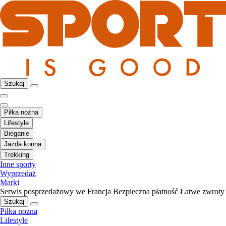
Szukaj
Piłka nożna
Lifestyle
Bieganie
Jazda konna
Trekking
Inne sporty
Wyprzedaż
Marki
Serwis posprzedażowy we Francja
Bezpieczna płatność
Łatwe zwroty
Szukaj
Piłka nożna
Lifestyle