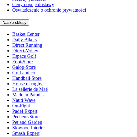
Ceny i opcje dostawy
Oświadczenie o ochronie prywatności
Nasze sklepy
Basket Center
Daily Bikers
Direct Running
Direct-Volley
Espace Golf
Foot-Store
Galop-Store
Golf and co
Handball-Store
House of rugby
La sellerie de Maé
Made in Paradis
Nauti-Wave
On-Fight
Padel-Expert
Pecheur-Store
Pet and Garden
Slowood Interior
Smash-Expert