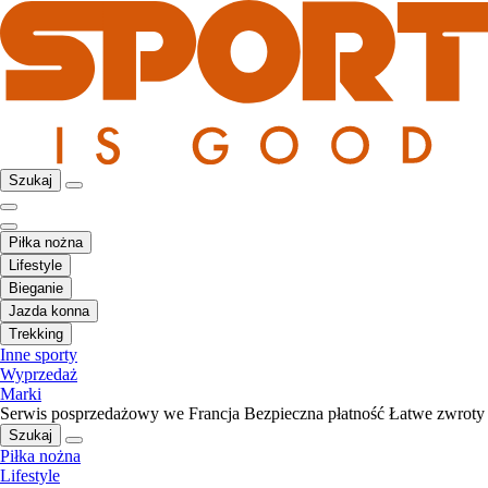
Szukaj
Piłka nożna
Lifestyle
Bieganie
Jazda konna
Trekking
Inne sporty
Wyprzedaż
Marki
Serwis posprzedażowy we Francja
Bezpieczna płatność
Łatwe zwroty
Szukaj
Piłka nożna
Lifestyle