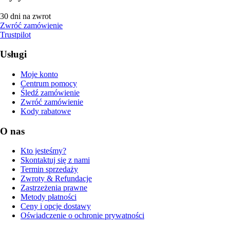
30 dni na zwrot
Zwróć zamówienie
Trustpilot
Usługi
Moje konto
Centrum pomocy
Śledź zamówienie
Zwróć zamówienie
Kody rabatowe
O nas
Kto jesteśmy?
Skontaktuj się z nami
Termin sprzedaży
Zwroty & Refundacje
Zastrzeżenia prawne
Metody płatności
Ceny i opcje dostawy
Oświadczenie o ochronie prywatności