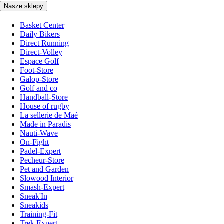
Nasze sklepy
Basket Center
Daily Bikers
Direct Running
Direct-Volley
Espace Golf
Foot-Store
Galop-Store
Golf and co
Handball-Store
House of rugby
La sellerie de Maé
Made in Paradis
Nauti-Wave
On-Fight
Padel-Expert
Pecheur-Store
Pet and Garden
Slowood Interior
Smash-Expert
Sneak'In
Sneakids
Training-Fit
Trek Expert