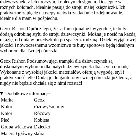
dziewczynek, z ich uroczym, kobiecym designem. Dostępne w
różnych kolorach, idealnie pasują do stroju małej księżniczki. Ich
praktyczne zapięcie na rzepy ułatwia zakładanie i zdejmowanie,
idealne dla mam w pośpiechu.
Geox Rishon Oprócz tego, że są funkcjonalne i wygodne, te buty
dodają odrobinę stylu do stroju dziewczynki. Można je nosić na każdą
okazję, od dnia w przedszkolu po spacer z rodziną. Dzięki wyjątkowej
jakości i nowoczesnemu wzornictwu te buty sportowe będą idealnym
wyborem dla Twojej córeczki.
Geox Rishon Podsumowując, trampki dla dziewczynek są
doskonałym wyborem dla małych dziewczynek dbających o modę.
Wykonane z wysokiej jakości materiałów, oferują wygodę, styl i
praktyczność. elle Dodaj je do garderoby swojej córeczki już teraz, a
nigdy nie będzie chciała się z nimi rozstać!
Dodatkowe informacje
Marka
Geox
Kolor
różowy/srebrny
Kolor
Różowy
Płeć
Kobieta
Grupa wiekowa
Dziecko
Materiał główny
skóra