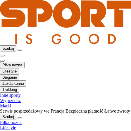
Szukaj
Piłka nożna
Lifestyle
Bieganie
Jazda konna
Trekking
Inne sporty
Wyprzedaż
Marki
Serwis posprzedażowy we Francja
Bezpieczna płatność
Łatwe zwroty
Szukaj
Piłka nożna
Lifestyle