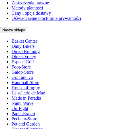
Zastrzeżenia prawne
Metody płatności
Ceny i opcje dostawy
Oświadczenie o ochronie prywatności
Nasze sklepy
Basket Center
Daily Bikers
Direct Running
Direct-Volley
Espace Golf
Foot-Store
Galop-Store
Golf and co
Handball-Store
House of rugby
La sellerie de Maé
Made in Paradis
Nauti-Wave
On-Fight
Padel-Expert
Pecheur-Store
Pet and Garden