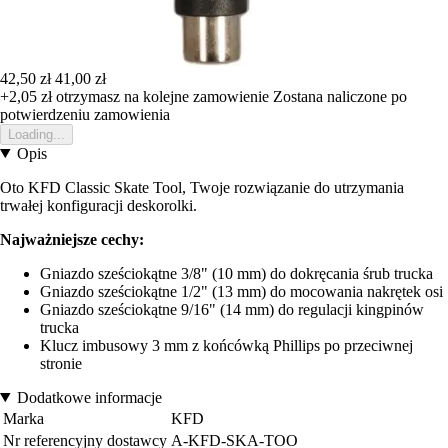
42,50 zł
41,00 zł
+2,05 zł
otrzymasz na kolejne zamowienie
Zostana naliczone po
potwierdzeniu zamowienia
Loading...
Opis
Oto KFD Classic Skate Tool, Twoje rozwiązanie do utrzymania
trwałej konfiguracji deskorolki.
Najważniejsze cechy:
Gniazdo sześciokątne 3/8" (10 mm) do dokręcania śrub trucka
Gniazdo sześciokątne 1/2" (13 mm) do mocowania nakrętek osi
Gniazdo sześciokątne 9/16" (14 mm) do regulacji kingpinów
trucka
Klucz imbusowy 3 mm z końcówką Phillips po przeciwnej
stronie
Dodatkowe informacje
Marka
KFD
Nr referencyjny dostawcy
A-KFD-SKA-TOO