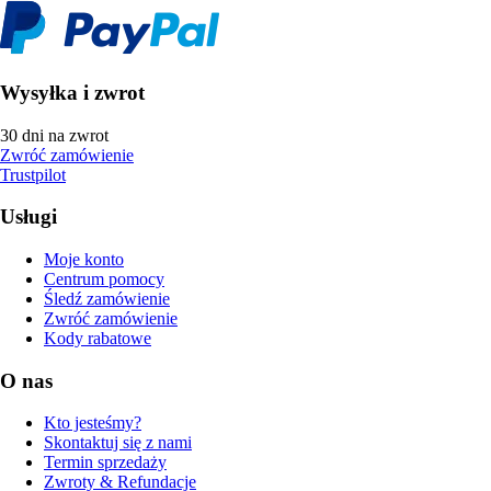
Wysyłka i zwrot
30 dni na zwrot
Zwróć zamówienie
Trustpilot
Usługi
Moje konto
Centrum pomocy
Śledź zamówienie
Zwróć zamówienie
Kody rabatowe
O nas
Kto jesteśmy?
Skontaktuj się z nami
Termin sprzedaży
Zwroty & Refundacje