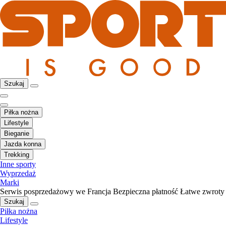
Szukaj
Piłka nożna
Lifestyle
Bieganie
Jazda konna
Trekking
Inne sporty
Wyprzedaż
Marki
Serwis posprzedażowy we Francja
Bezpieczna płatność
Łatwe zwroty
Szukaj
Piłka nożna
Lifestyle