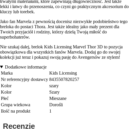
trwałymi materiałami, które zapewniają długowieczność. Jest także
lekki i łatwy do przenoszenia, co czyni go praktycznym akcesorium do
kluczy lub torebek.
Jako fan Marvela z pewnością docenisz niezwykłe podobieństwo tego
breloka do postaci Thora. Jest także idealny jako mały prezent dla
Twoich przyjaciół i rodziny, którzy dzielą Twoją miłość do
superbohaterów.
Nie szukaj dalej, brelok Kids Licensing Marvel Thor 3D to pozycja
obowiązkowa dla wszystkich fanów Marvela. Dodaj go do swojej
kolekcji już teraz i pokazuj swoją pasję do Avengersów ze stylem!
Dodatkowe informacje
Marka
Kids Licensing
Nr referencyjny dostawcy
8435507820257
Kolor
szary
Kolor
Szary
Płeć
Mieszane
Grupa wiekowa
Dorośli
Ilość na produkt
1