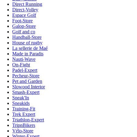
Direct Running
Direct-Volley
Espace Golf
Foot-Store
Galop-Store
Golf and co
Handball-Store
House of rugby
La sellerie de Maé
Made in Paradis
Nauti-Wave
On-Fight
Padel-Expert
Pecheur-Store
Pet and Garden
Slowood Interior
Smash-Expert
Sneak'In
Sneakids
Training-Fit
Trek Expert
Triathlon-Expert
TripnBikers
Vélo-Store
Winter-Expert