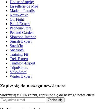
House of rugby
La sellerie de Maé
Made in Paradis
Nauti-Wave
On-Fight
Padel-Expert
Pecheur-Store
Pet and Garden
Slowood Interior
Smash-Expert
Sneak'In
Sneakids
Training-Fit
Trek Expert
Triathlon-Expert
TripnBikers
Vélo-Store
Winter-Expert
Zapisz się do naszego newslettera
Skorzystaj z 10% zniżki, zapisując się do naszego newslettera
Zapisz się