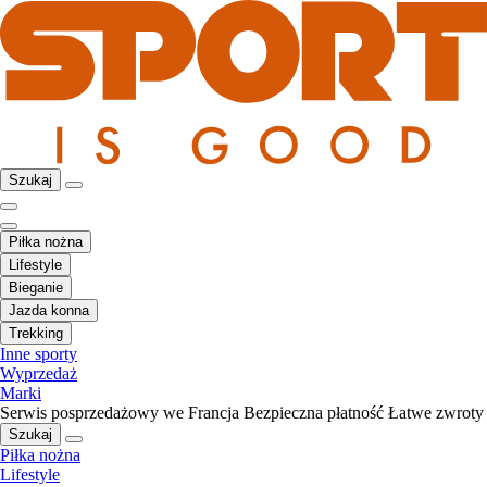
Szukaj
Piłka nożna
Lifestyle
Bieganie
Jazda konna
Trekking
Inne sporty
Wyprzedaż
Marki
Serwis posprzedażowy we Francja
Bezpieczna płatność
Łatwe zwroty
Szukaj
Piłka nożna
Lifestyle